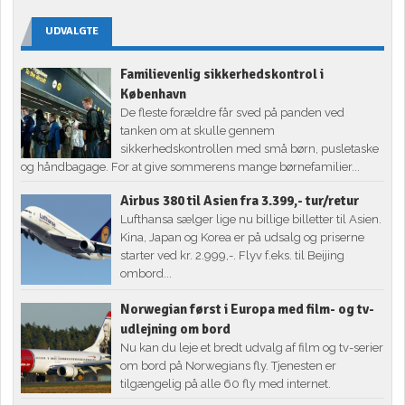
UDVALGTE
Familievenlig sikkerhedskontrol i
København
De fleste forældre får sved på panden ved
tanken om at skulle gennem
sikkerhedskontrollen med små børn, pusletaske
og håndbagage. For at give sommerens mange børnefamilier...
Airbus 380 til Asien fra 3.399,- tur/retur
Lufthansa sælger lige nu billige billetter til Asien.
Kina, Japan og Korea er på udsalg og priserne
starter ved kr. 2.999,-. Flyv f.eks. til Beijing
ombord...
Norwegian først i Europa med film- og tv-
udlejning om bord
Nu kan du leje et bredt udvalg af film og tv-serier
om bord på Norwegians fly. Tjenesten er
tilgængelig på alle 60 fly med internet.