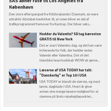
SAS åbner rute til Los Angeles fra
København
Den store efterspørgsel fra fritidsrejsende i Danmark, en mere
attraktiv tidstabel medvirker til, at ruten bliver en del af
trafikprogrammet fremover fra Kastrup. Der bliver seks...
Hedder du Valentin? Så tag kæresten
GRATIS til New York
Det er snart Valentins dag, og det kan være
irriterende for folk, der hedder enten
Valentin eller Valentina. Det vil det
islandske lavprisselskab WOW air gerne...
Læserne af USA TODAY har talt:
“Danskerby” er Top 10 i USA
USA TODAY er blandt de største, og mest
læste, dagblade i USA. Hvert år giver
avisen sine mange læsere mulighed for at
stemme på årets rejsehøjdepunkter...