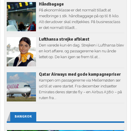
Håndbagage
På økonomiklasse er det normalt tilladt at
medbringe 1 stk. håndbaggage på op til 8 kilo.
Alt derudover skal indtjekkes. På businessclass
er det normalt tilladt...
Lufthansa strejke afblæst
Den varede kun én dag. Strejken i Lufthansa blev
en kort affære, og passagererne kan nu ånde
lettet op. De kan igen se frem til at...
Qatar Airways med gode kampagnepriser
Kampen om passagererne via Mellemøsten ser
ud til at være startet. Fra december indsætter
Emirates deres største fly – en Airbus A380 – på
ruten fra...
BANGKOK