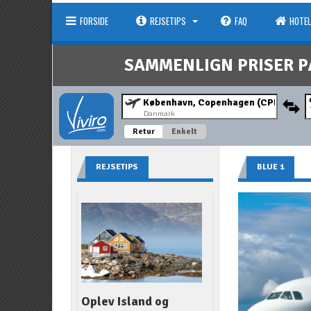
FORSIDE
REJSETIPS
FAQ
HOTEL
SAMMENLIGN PRISER P
Danmark
Retur
Enkelt
REJSETIPS
BLUE 1
Oplev Island og