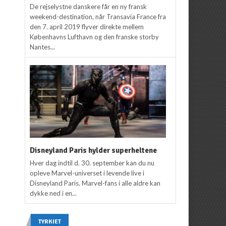
De rejselystne danskere får en ny fransk
weekend-destination, når Transavia France fra
den 7. april 2019 flyver direkte mellem
Københavns Lufthavn og den franske storby
Nantes...
Disneyland Paris hylder superheltene
Hver dag indtil d. 30. september kan du nu
opleve Marvel-universet i levende live i
Disneyland Paris. Marvel-fans i alle aldre kan
dykke ned i en...
TYRKIET