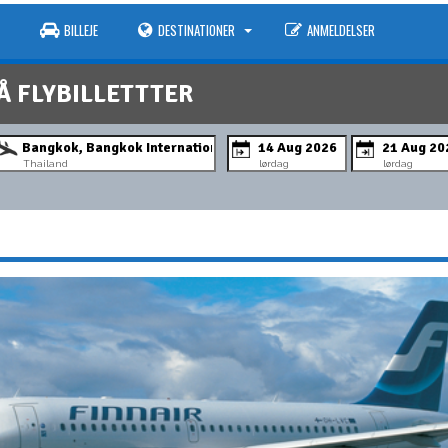
BILLEJE
DESTINATIONER
ANMELDELSER
Å FLYBILLETTTER
Thailand
lørdag
lørdag