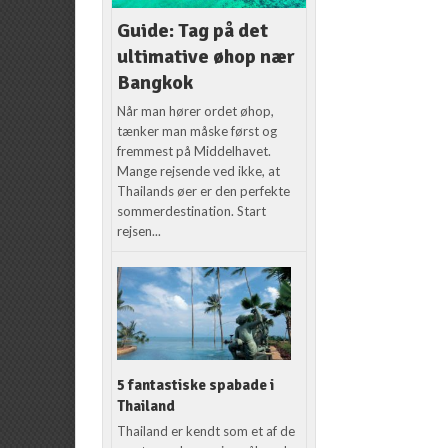
Guide: Tag på det
ultimative øhop nær
Bangkok
Når man hører ordet øhop,
tænker man måske først og
fremmest på Middelhavet.
Mange rejsende ved ikke, at
Thailands øer er den perfekte
sommerdestination. Start
rejsen...
5 fantastiske spabade i
Thailand
Thailand er kendt som et af de