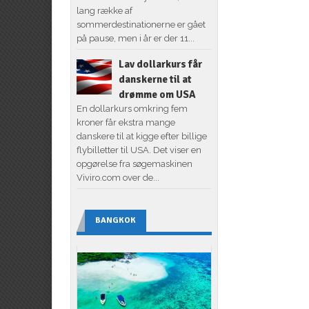
lang række af
sommerdestinationerne er gået
på pause, men i år er der 11...
Lav dollarkurs får
danskerne til at
drømme om USA
En dollarkurs omkring fem
kroner får ekstra mange
danskere til at kigge efter billige
flybilletter til USA. Det viser en
opgørelse fra søgemaskinen
Viviro.com over de...
BANGKOK