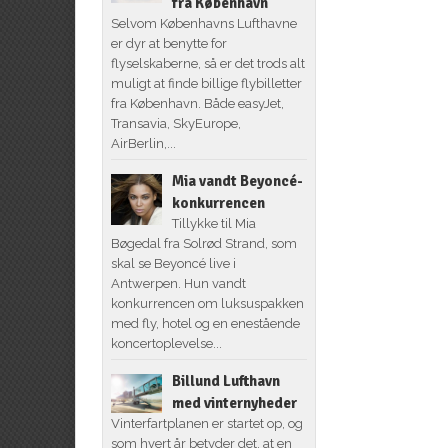
fra København
Selvom Københavns Lufthavne
er dyr at benytte for
flyselskaberne, så er det trods alt
muligt at finde billige flybilletter
fra København. Både easyJet,
Transavia, SkyEurope,
AirBerlin,...
Mia vandt Beyoncé-
konkurrencen
Tillykke til Mia
Bøgedal fra Solrød Strand, som
skal se Beyoncé live i
Antwerpen. Hun vandt
konkurrencen om luksuspakken
med fly, hotel og en enestående
koncertoplevelse...
Billund Lufthavn
med vinternyheder
Vinterfartplanen er startet op, og
som hvert år betyder det, at en