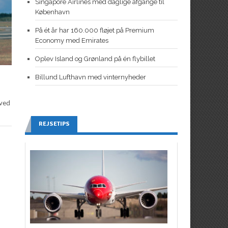
Singapore Airlines med daglige afgange til
København
På ét år har 160.000 fløjet på Premium
Economy med Emirates
Oplev Island og Grønland på én flybillet
Billund Lufthavn med vinternyheder
 ved
REJSETIPS