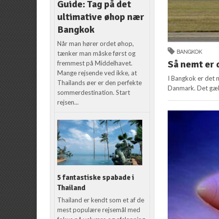
Guide: Tag på det
ultimative øhop nær
Bangkok
Når man hører ordet øhop,
BANGKOK
tænker man måske først og
Så nemt er d
fremmest på Middelhavet.
Mange rejsende ved ikke, at
I Bangkok er det n
Thailands øer er den perfekte
Danmark. Det gæld
sommerdestination. Start
rejsen...
5 fantastiske spabade i
Thailand
Thailand er kendt som et af de
mest populære rejsemål med