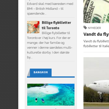
Edvard skal med kæresten med
BMI – British Midland – til
spændende...
Billige flybilletter
til Toronto
NYHEDER
Vandt du fly
Billige flybilletter til
Toronto er i høj kurs. For der er
Vandt du flybille
mange, der har familie og
flybilletter til I
venner i denne særdeles multi-
kulturelle storby. I den største
by...
BANGKOK