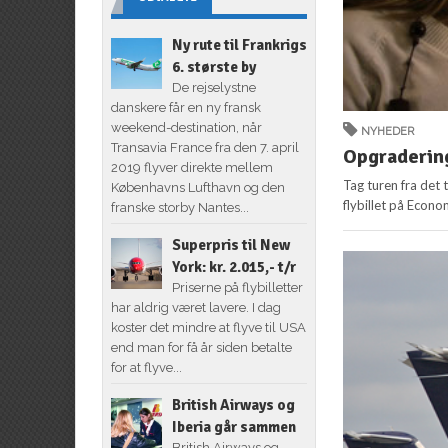
Ny rute til Frankrigs
6. største by
De rejselystne
danskere får en ny fransk
weekend-destination, når
NYHEDER
Transavia France fra den 7. april
Opgradering
2019 flyver direkte mellem
Tag turen fra det 
Københavns Lufthavn og den
flybillet på Econo
franske storby Nantes...
Superpris til New
York: kr. 2.015,- t/r
Priserne på flybilletter
har aldrig været lavere. I dag
koster det mindre at flyve til USA
end man for få år siden betalte
for at flyve...
British Airways og
Iberia går sammen
British Airways og