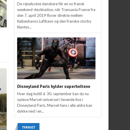
De rejselystne danskere får en ny fransk
weekend-destination, når Transavia France fra
den 7. april 2019 flyver direkte mellem
Københavns Lufthavn og den franske storby
Nantes...
Disneyland Paris hylder superheltene
Hver dag indtil d. 30. september kan du nu
opleve Marvel-universet i levende live i
Disneyland Paris. Marvel-fans i alle aldre kan
dykke ned i en...
TYRKIET