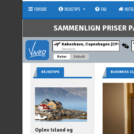
FORSIDE
REJSETIPS
FAQ
HOTEL
SAMMENLIGN PRISER P
Danmark
Retur
Enkelt
REJSETIPS
BUSINESS C
Oplev Island og