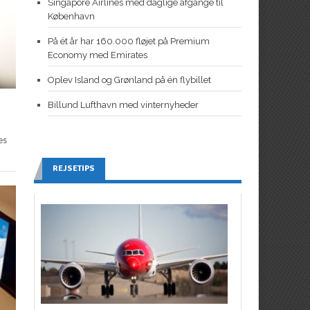
Singapore Airlines med daglige afgange til
København
På ét år har 160.000 fløjet på Premium
Economy med Emirates
Oplev Island og Grønland på én flybillet
Billund Lufthavn med vinternyheder
es
REJSETIPS