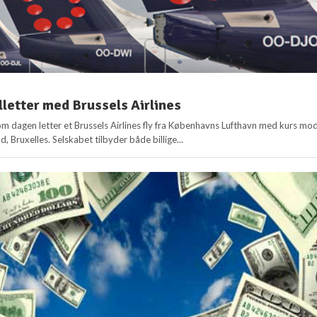
illetter med Brussels Airlines
om dagen letter et Brussels Airlines fly fra Københavns Lufthavn med kurs mo
 Bruxelles. Selskabet tilbyder både billige...