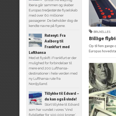
Iberia går sammen og skaber
Europas tredjestørste flyselskab
med over 60 millioner
passagerer. De beholder dog de
kendte navne på flyene.
BRUXELLES
Rutenyt: Fra
Billige flyb
Aalborg til
Op til fem gange 
Frankfurt med
Europas hovedstad,
Lufthansa
Med et flyskift i Frankfurt er der
mulighed for forbindelser til
mere end 200 Lufthansa-
destinationer i hele verden med
ny Lufthansa rute fra
Nordjylland.
Tillykke til Edvard –
du kan også vinde!
Stort tillykke til Edvard
som har vundet i vores ‘Vind
flybilletter for 100.000 kroner’.