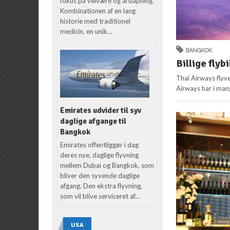
fokus på velvære og afslapning.
Kombinationen af en lang
historie med traditionel
medicin, en unik...
BANGKOK
Billige flyb
Thai Airways flyve
Airways har i mang
Emirates udvider til syv
daglige afgange til
Bangkok
Emirates offentliggør i dag
deres nye, daglige flyvning
mellem Dubai og Bangkok, som
bliver den syvende daglige
afgang. Den ekstra flyvning,
som vil blive serviceret af...
USA