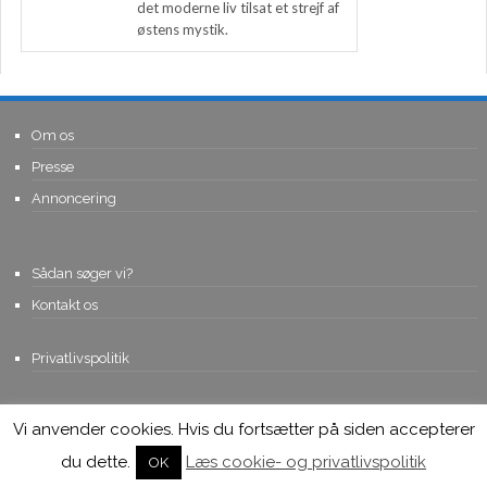
det moderne liv tilsat et strejf af
østens mystik.
Om os
Presse
Annoncering
Sådan søger vi?
Kontakt os
Privatlivspolitik
Vi anvender cookies. Hvis du fortsætter på siden accepterer
© Copyright 2015, Viviro.com ApS
- Alle rettigheder forbeholdes. Vi
tager forbehold for fejlagtige priser.
du dette.
Læs cookie- og privatlivspolitik
OK