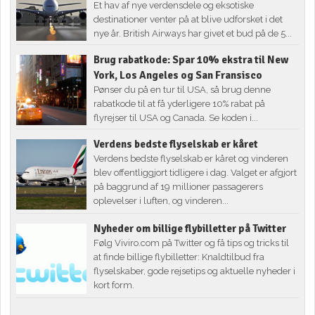
Et hav af nye verdensdele og eksotiske
destinationer venter på at blive udforsket i det
nye år. British Airways har givet et bud på de 5...
Brug rabatkode: Spar 10% ekstra til New
York, Los Angeles og San Fransisco
Pønser du på en tur til USA, så brug denne
rabatkode til at få yderligere 10% rabat på
flyrejser til USA og Canada. Se koden i...
Verdens bedste flyselskab er kåret
Verdens bedste flyselskab er kåret og vinderen
blev offentliggjort tidligere i dag. Valget er afgjort
på baggrund af 19 millioner passagerers
oplevelser i luften, og vinderen...
Nyheder om billige flybilletter på Twitter
Følg Viviro.com på Twitter og få tips og tricks til
at finde billige flybilletter: Knaldtilbud fra
flyselskaber, gode rejsetips og aktuelle nyheder i
kort form.