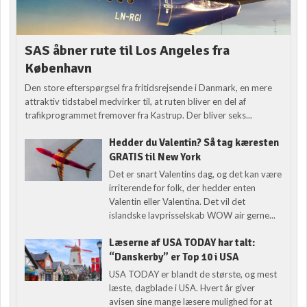
SAS åbner rute til Los Angeles fra
København
Den store efterspørgsel fra fritidsrejsende i Danmark, en mere
attraktiv tidstabel medvirker til, at ruten bliver en del af
trafikprogrammet fremover fra Kastrup. Der bliver seks...
Hedder du Valentin? Så tag kæresten
GRATIS til New York
Det er snart Valentins dag, og det kan være
irriterende for folk, der hedder enten
Valentin eller Valentina. Det vil det
islandske lavprisselskab WOW air gerne...
Læserne af USA TODAY har talt:
“Danskerby” er Top 10 i USA
USA TODAY er blandt de største, og mest
læste, dagblade i USA. Hvert år giver
avisen sine mange læsere mulighed for at