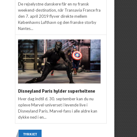
De rejselystne danskere får en ny fransk
weekend-destination, når Transavia France fra
den 7. april 2019 flyver direkte mellem
Københavns Lufthavn og den franske storby
Nantes...
Disneyland Paris hylder superheltene
Hver dag indtil d. 30. september kan du nu
opleve Marvel-universet i levende live i
Disneyland Paris. Marvel-fans i alle aldre kan
dykke ned i en...
TYRKIET