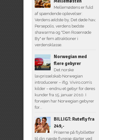
Mellemøsten
Mellemøstens er fuld
af spændende oplevelser:
Verdens ældste by, Det døde hav,
Persepolis, verdens bedste
shawarma og "Den Rosenrøde
By" er fem attraktioner i
verdensklasse.
Norwegian med
flere gebyrer
Det norske
lavprisselskab Norwegian
introducerer – iflg. Viviro.com’s
kilder – endnu et gebyr for deres
kunder fra 15. januar 2010. I
forvejen har Norwegian gebyrer
for...
BILLIGT: Rutefly fra
249,-
Priserne på flybilletter
til din næste flyrejse starter ved