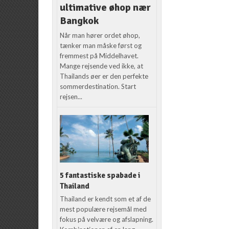
ultimative øhop nær
Bangkok
Når man hører ordet øhop,
tænker man måske først og
fremmest på Middelhavet.
Mange rejsende ved ikke, at
Thailands øer er den perfekte
sommerdestination. Start
rejsen...
5 fantastiske spabade i
Thailand
Thailand er kendt som et af de
mest populære rejsemål med
fokus på velvære og afslapning.