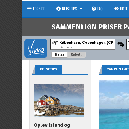
FORSIDE
REJSETIPS
FAQ
HOTEL
SAMMENLIGN PRISER P
Danmark
Retur
Enkelt
REJSETIPS
CANCUN INT
Oplev Island og