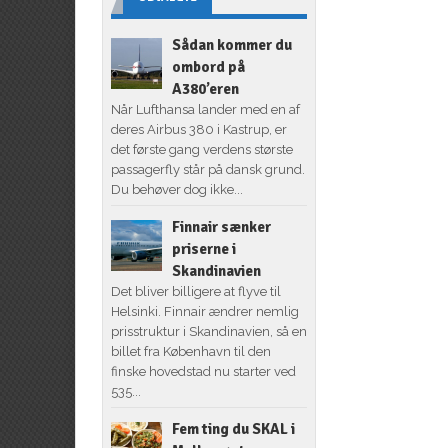
Sådan kommer du
ombord på
A380’eren
Når Lufthansa lander med en af
deres Airbus 380 i Kastrup, er
det første gang verdens største
passagerfly står på dansk grund.
Du behøver dog ikke...
Finnair sænker
priserne i
Skandinavien
Det bliver billigere at flyve til
Helsinki. Finnair ændrer nemlig
prisstruktur i Skandinavien, så en
billet fra København til den
finske hovedstad nu starter ved
535...
Fem ting du SKAL i