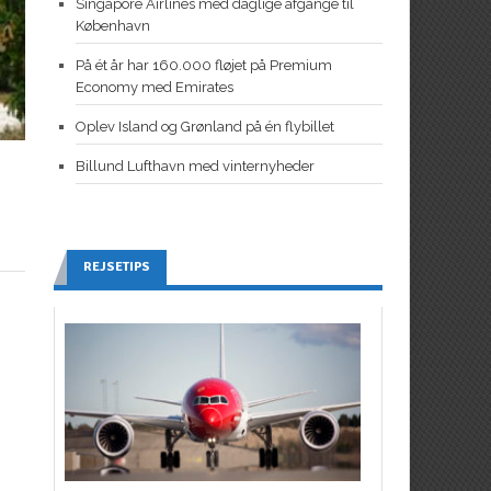
Singapore Airlines med daglige afgange til
København
På ét år har 160.000 fløjet på Premium
Economy med Emirates
Oplev Island og Grønland på én flybillet
Billund Lufthavn med vinternyheder
REJSETIPS