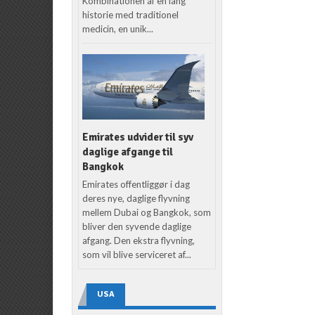
Kombinationen af en lang
historie med traditionel
medicin, en unik...
Emirates udvider til syv
daglige afgange til
Bangkok
Emirates offentliggør i dag
deres nye, daglige flyvning
mellem Dubai og Bangkok, som
bliver den syvende daglige
afgang. Den ekstra flyvning,
som vil blive serviceret af...
USA