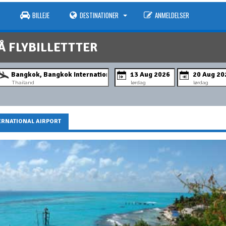
BILLEJE
DESTINATIONER
ANMELDELSER
Å FLYBILLETTTER
Thailand
lørdag
lørdag
ERNATIONAL AIRPORT