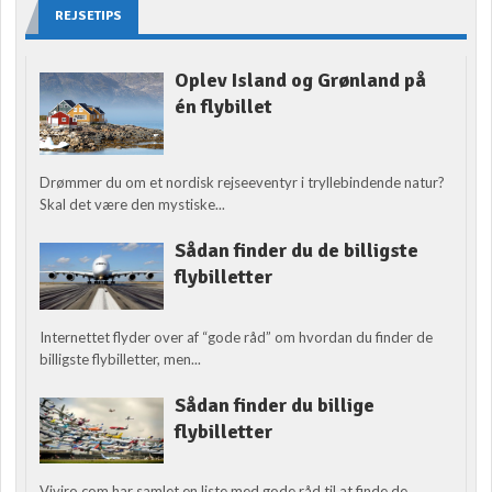
REJSETIPS
Oplev Island og Grønland på
én flybillet
Drømmer du om et nordisk rejseeventyr i tryllebindende natur?
Skal det være den mystiske...
Sådan finder du de billigste
flybilletter
Internettet flyder over af “gode råd” om hvordan du finder de
billigste flybilletter, men...
Sådan finder du billige
flybilletter
Viviro.com har samlet en liste med gode råd til at finde de