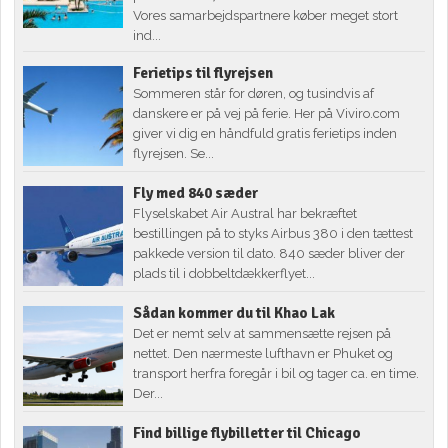
Vores samarbejdspartnere køber meget stort
ind...
Ferietips til flyrejsen
Sommeren står for døren, og tusindvis af
danskere er på vej på ferie. Her på Viviro.com
giver vi dig en håndfuld gratis ferietips inden
flyrejsen. Se...
Fly med 840 sæder
Flyselskabet Air Austral har bekræftet
bestillingen på to styks Airbus 380 i den tættest
pakkede version til dato. 840 sæder bliver der
plads til i dobbeltdækkerflyet...
Sådan kommer du til Khao Lak
Det er nemt selv at sammensætte rejsen på
nettet. Den nærmeste lufthavn er Phuket og
transport herfra foregår i bil og tager ca. en time.
Der...
Find billige flybilletter til Chicago