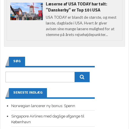
Læserne af USA TODAY har talt:
“Danskerby” er Top 10 i USA
USA TODAY er blandt de største, og mest
læste, dagblade i USA. Hvert år giver
avisen sine mange læsere mulighed for at
stemme på årets rejsehøjdepunkter...
SØG
SENESTE INDLÆG
Norwegian lancerer ny bonus: Spenn
Singapore Airlines med daglige afgange til
København