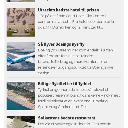
Utrechts bedste hotel til prisen
Bo på det flotte Court Hotel City Centre i
centrum af Utrecht. Fra hotellet er der blot få
skridt til Domkirken og få minutter til...
Så flyver Boeings nye fly
Boeing 787 Dreamliner kom endelig i luften
efter flere års forsinkelse. Mindre
brændstofforbrug og mere komfort for de
rejsende er udgangspunktet for Boeings nye
design.
Billige flybilletter til Tyrkiet
Tyrkiet er igennem de seneste år blevet et
populært rejsemål blandt danskerne – nok mest
fordi prisniveauet er lavere end i Frankrig,
Spanien og Grækenland. Det...
Solkystens bedste restaurant
Det var et vaskeægte insidertip. Den bedste