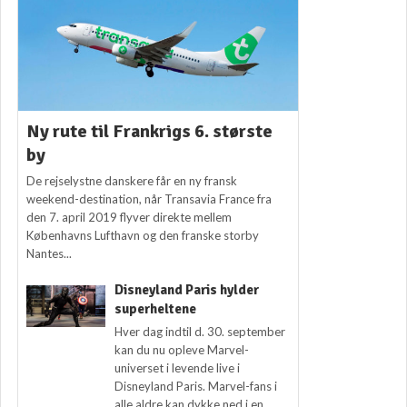
Ny rute til Frankrigs 6. største
by
De rejselystne danskere får en ny fransk
weekend-destination, når Transavia France fra
den 7. april 2019 flyver direkte mellem
Københavns Lufthavn og den franske storby
Nantes...
Disneyland Paris hylder
superheltene
Hver dag indtil d. 30. september
kan du nu opleve Marvel-
universet i levende live i
Disneyland Paris. Marvel-fans i
alle aldre kan dykke ned i en...