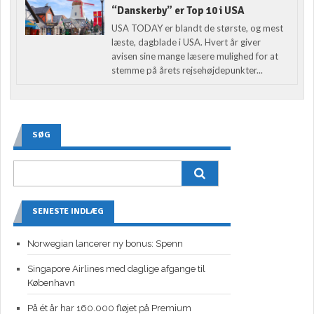
“Danskerby” er Top 10 i USA
USA TODAY er blandt de største, og mest
læste, dagblade i USA. Hvert år giver
avisen sine mange læsere mulighed for at
stemme på årets rejsehøjdepunkter...
SØG
SENESTE INDLÆG
Norwegian lancerer ny bonus: Spenn
Singapore Airlines med daglige afgange til
København
På ét år har 160.000 fløjet på Premium