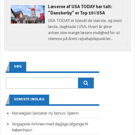
Læserne af USA TODAY har talt:
“Danskerby” er Top 10 i USA
USA TODAY er blandt de største, og mest
læste, dagblade i USA. Hvert år giver
avisen sine mange læsere mulighed for at
stemme på årets rejsehøjdepunkter...
SØG
SENESTE INDLÆG
Norwegian lancerer ny bonus: Spenn
Singapore Airlines med daglige afgange til
København