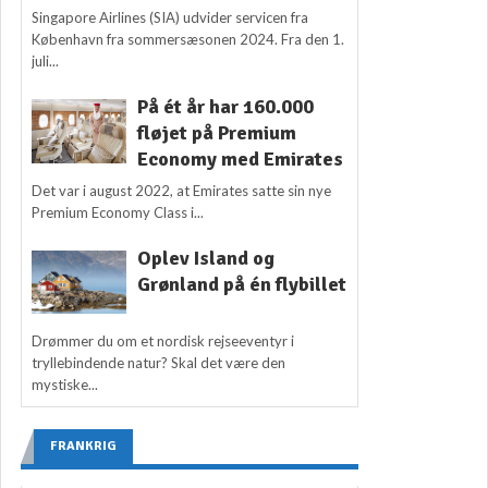
Singapore Airlines (SIA) udvider servicen fra
København fra sommersæsonen 2024. Fra den 1.
juli...
På ét år har 160.000
fløjet på Premium
Economy med Emirates
Det var i august 2022, at Emirates satte sin nye
Premium Economy Class i...
Oplev Island og
Grønland på én flybillet
Drømmer du om et nordisk rejseeventyr i
tryllebindende natur? Skal det være den
mystiske...
FRANKRIG