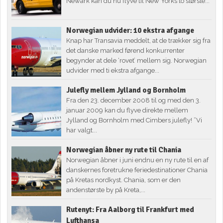
Newark kan du nu flyve til New Yorks to største...
Norwegian udvider: 10 ekstra afgange
Knap har Transavia meddelt, at de trækker sig fra
det danske marked førend konkurrenter
begynder at dele ‘rovet’ mellem sig. Norwegian
udvider med ti ekstra afgange...
Julefly mellem Jylland og Bornholm
Fra den 23. december 2008 til og med den 3.
januar 2009 kan du flyve direkte mellem
Jylland og Bornholm med Cimbers julefly! ”Vi
har valgt...
Norwegian åbner ny rute til Chania
Norwegian åbner i juni endnu en ny rute til en af
danskernes foretrukne feriedestinationer Chania
på Kretas nordkyst. Chania, som er den
andenstørste by på Kreta,...
Rutenyt: Fra Aalborg til Frankfurt med
Lufthansa