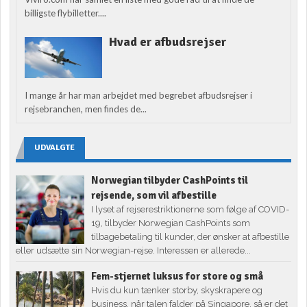
billigste flybilletter....
Hvad er afbudsrejser
I mange år har man arbejdet med begrebet afbudsrejser i
rejsebranchen, men findes de...
UDVALGTE
Norwegian tilbyder CashPoints til
rejsende, som vil afbestille
I lyset af rejserestriktionerne som følge af COVID-
19, tilbyder Norwegian CashPoints som
tilbagebetaling til kunder, der ønsker at afbestille
eller udsætte sin Norwegian-rejse. Interessen er allerede...
Fem-stjernet luksus for store og små
Hvis du kun tænker storby, skyskrapere og
business, når talen falder på Singapore, så er det