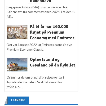
København
Singapore Airlines (SIA) udvider servicen fra
København fra sommersæsonen 2024. Fra den 1.
juli...
På ét år har 160.000
fløjet på Premium
Economy med Emirates
Det var i august 2022, at Emirates satte sin nye
Premium Economy Class i...
Oplev Island og
Grønland på én flybillet
Drømmer du om et nordisk rejseeventyr i
tryllebindende natur? Skal det være den
mystiske...
FRANKRIG