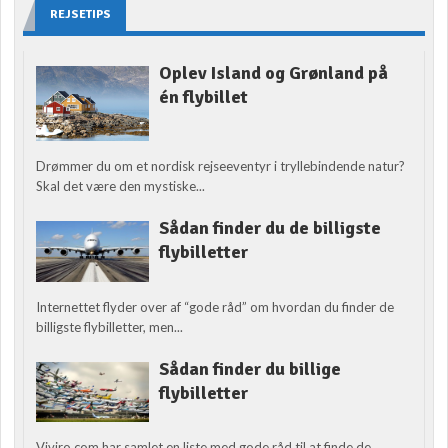
REJSETIPS
Oplev Island og Grønland på
én flybillet
Drømmer du om et nordisk rejseeventyr i tryllebindende natur?
Skal det være den mystiske...
Sådan finder du de billigste
flybilletter
Internettet flyder over af “gode råd” om hvordan du finder de
billigste flybilletter, men...
Sådan finder du billige
flybilletter
Viviro.com har samlet en liste med gode råd til at finde de