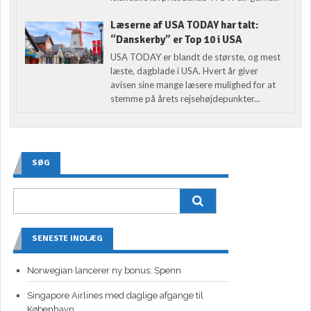
Læserne af USA TODAY har talt:
“Danskerby” er Top 10 i USA
USA TODAY er blandt de største, og mest
læste, dagblade i USA. Hvert år giver
avisen sine mange læsere mulighed for at
stemme på årets rejsehøjdepunkter...
SØG
SENESTE INDLÆG
Norwegian lancerer ny bonus: Spenn
Singapore Airlines med daglige afgange til
København