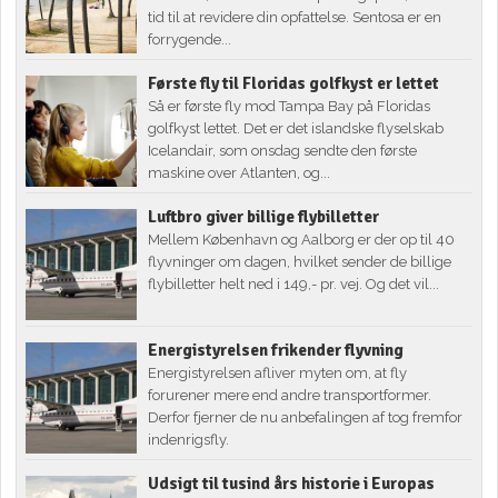
tid til at revidere din opfattelse. Sentosa er en
forrygende...
Første fly til Floridas golfkyst er lettet
Så er første fly mod Tampa Bay på Floridas
golfkyst lettet. Det er det islandske flyselskab
Icelandair, som onsdag sendte den første
maskine over Atlanten, og...
Luftbro giver billige flybilletter
Mellem København og Aalborg er der op til 40
flyvninger om dagen, hvilket sender de billige
flybilletter helt ned i 149,- pr. vej. Og det vil...
Energistyrelsen frikender flyvning
Energistyrelsen afliver myten om, at fly
forurener mere end andre transportformer.
Derfor fjerner de nu anbefalingen af tog fremfor
indenrigsfly.
Udsigt til tusind års historie i Europas