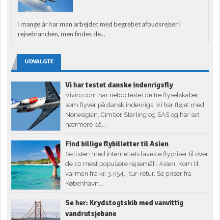
I mange år har man arbejdet med begrebet afbudsrejser i
rejsebranchen, men findes de...
UDVALGTE
Vi har testet danske indenrigsfly
Viviro.com har netop testet de tre flyselskaber
som flyver på dansk indenrigs. Vi har fløjet med
Norwegian, Cimber Sterling og SAS og har set
nærmere på...
Find billige flybilletter til Asien
Se listen med internettets laveste flypriser til over
de 10 mest populære rejsemål i Asien. Kom til
varmen fra kr. 3.454,- tur-retur. Se priser fra
København,...
Se her: Krydstogtskib med vanvittig
vandrutsjebane