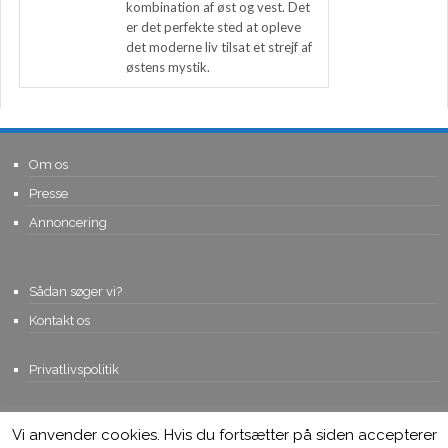
kombination af øst og vest. Det
er det perfekte sted at opleve
det moderne liv tilsat et strejf af
østens mystik.
Om os
Presse
Annoncering
Sådan søger vi?
Kontakt os
Privatlivspolitik
Vi anvender cookies. Hvis du fortsætter på siden accepterer
© Copyright 2015, Viviro.com ApS
- Alle rettigheder forbeholdes. Vi