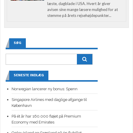
læste, dagblade i USA. Hvert år giver
avisen sine mange læsere mulighed for at
stemme på årets rejsehøjdepunkter...
SØG
SENESTE INDLÆG
Norwegian lancerer ny bonus: Spenn
Singapore Airlines med daglige afgange til
København
På ét år har 160.000 fløjet på Premium
Economy med Emirates
Oplev Island og Grønland på én flybillet