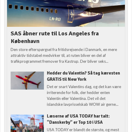
SAS åbner rute til Los Angeles fra
København
Den store efterspørgsel fra fritidsrejsende i Danmark, en mere
attraktiv tidstabel medvirker til, at ruten bliver en del af
trafikprogrammet fremover fra Kastrup. Der bliver seks...
Hedder du Valentin? Så tag kæresten
GRATIS til New York
Det er snart Valentins dag, og det kan være
irriterende for folk, der hedder enten
Valentin eller Valentina. Det vil det
islandske lavprisselskab WOW air gerne...
Læserne af USA TODAY har talt:
“Danskerby” er Top 10 i USA
USA TODAY er blandt de største, og mest