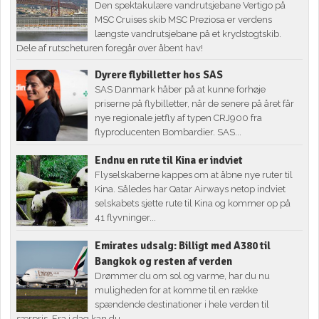
Den spektakulære vandrutsjebane Vertigo på
MSC Cruises skib MSC Preziosa er verdens
længste vandrutsjebane på et krydstogtskib.
Dele af rutscheturen foregår over åbent hav!
Dyrere flybilletter hos SAS
SAS Danmark håber på at kunne forhøje
priserne på flybilletter, når de senere på året får
nye regionale jetfly af typen CRJ900 fra
flyproducenten Bombardier. SAS...
Endnu en rute til Kina er indviet
Flyselskaberne kappes om at åbne nye ruter til
Kina. Således har Qatar Airways netop indviet
selskabets sjette rute til Kina og kommer op på
41 flyvninger...
Emirates udsalg: Billigt med A380 til
Bangkok og resten af verden
Drømmer du om sol og varme, har du nu
muligheden for at komme til en række
spændende destinationer i hele verden til
særpris. Fra i dag kan du...