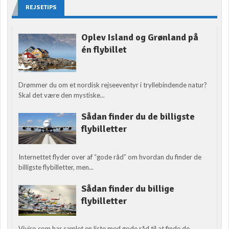
REJSETIPS
Oplev Island og Grønland på
én flybillet
Drømmer du om et nordisk rejseeventyr i tryllebindende natur?
Skal det være den mystiske...
Sådan finder du de billigste
flybilletter
Internettet flyder over af “gode råd” om hvordan du finder de
billigste flybilletter, men...
Sådan finder du billige
flybilletter
Viviro.com har samlet en liste med gode råd til at finde de