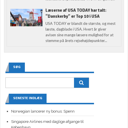
Læserne af USA TODAY har talt:
“Danskerby” er Top 10 i USA
USA TODAY er blandt de største, og mest
læste, dagblade i USA. Hvert år giver
avisen sine mange læsere mulighed for at
stemme på årets rejsehøjdepunkter...
SØG
SENESTE INDLÆG
Norwegian lancerer ny bonus: Spenn
Singapore Airlines med daglige afgange til
København