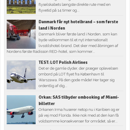
flyselskabets længste direkte rute med en
flyvetid på 14 timer og...
Danmark får nyt hotelbrand – som første
land i Norden
Danmark bliver første land i Norden, som kan
byde velkommen til et nyt internationalt
livsstilshotel-brand. Det sker med åbningen af
Nordens første Radisson RED-hotel, som kommer...
TEST: LOT Polish Airlines
Det er de gamle dyder, der præger oplevelsen
ombord på LOT flyet fra København til
Warszawa. På den gode måde! Her tager sig
ordentlig af dig...
Orkan: SAS tilbyder ombooking af Miami-
billetter
Orkanen Irma huserer netop nu i Karibien og er
på vej mod Florida. Ikke nok med at den kan få
voldsomme konsekvenser for området, så er...