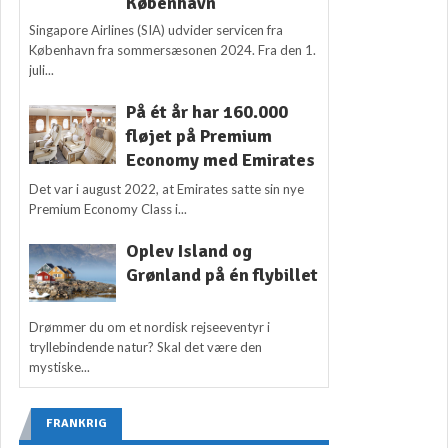
København
Singapore Airlines (SIA) udvider servicen fra
København fra sommersæsonen 2024. Fra den 1.
juli...
På ét år har 160.000
fløjet på Premium
Economy med Emirates
Det var i august 2022, at Emirates satte sin nye
Premium Economy Class i...
Oplev Island og
Grønland på én flybillet
Drømmer du om et nordisk rejseeventyr i
tryllebindende natur? Skal det være den
mystiske...
FRANKRIG