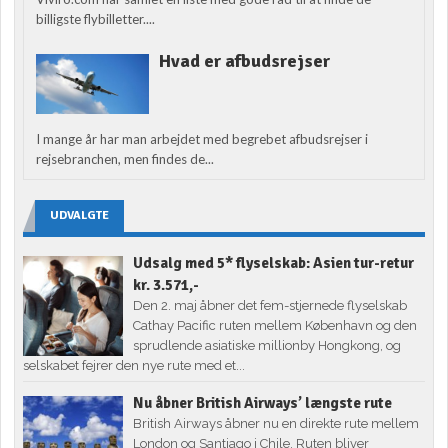
billigste flybilletter....
Hvad er afbudsrejser
I mange år har man arbejdet med begrebet afbudsrejser i
rejsebranchen, men findes de...
UDVALGTE
Udsalg med 5* flyselskab: Asien tur-retur
kr. 3.571,-
Den 2. maj åbner det fem-stjernede flyselskab
Cathay Pacific ruten mellem København og den
sprudlende asiatiske millionby Hongkong, og
selskabet fejrer den nye rute med et...
Nu åbner British Airways’ længste rute
British Airways åbner nu en direkte rute mellem
London og Santiago i Chile. Ruten bliver