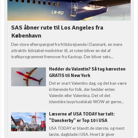
SAS åbner rute til Los Angeles fra
København
Den store efterspørgsel fra fritidsrejsende i Danmark, en mere
attraktiv tidstabel medvirker til, at ruten bliver en del af
trafikprogrammet fremover fra Kastrup. Der bliver seks...
Hedder du Valentin? Så tag kæresten
GRATIS til New York
Det er snart Valentins dag, og det kan være
irriterende for folk, der hedder enten
Valentin eller Valentina. Det vil det
islandske lavprisselskab WOW air gerne...
Læserne af USA TODAY har talt:
“Danskerby” er Top 10 i USA
USA TODAY er blandt de største, og mest
læste, dagblade i USA. Hvert år giver