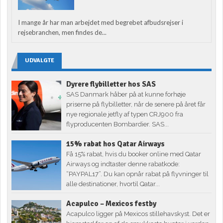
I mange år har man arbejdet med begrebet afbudsrejser i
rejsebranchen, men findes de...
UDVALGTE
Dyrere flybilletter hos SAS
SAS Danmark håber på at kunne forhøje
priserne på flybilletter, når de senere på året får
nye regionale jetfly af typen CRJ900 fra
flyproducenten Bombardier. SAS...
15% rabat hos Qatar Airways
Få 15% rabat, hvis du booker online med Qatar
Airways og indtaster denne rabatkode:
“PAYPAL17”. Du kan opnår rabat på flyvninger til
alle destinationer, hvortil Qatar...
Acapulco – Mexicos festby
Acapulco ligger på Mexicos stillehavskyst. Det er