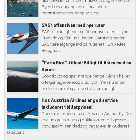
hjemsted for en af de smukkeste bugter i verden.
Byen blev engang anset for at være
berømthedernes legeplads, og...
SAS i offensiven med nye ruter
SAS ser muligheder og åbner nye ruter til Lyon i
Frankrig og Vilnius i Litauen. Samtidig sætter
SAS flere afgange ind på ruterne til Bruxelles,
Bologna,...
“Early Bird”-tilbud: Billigt til Asien med ny
flyrute
Book tidligt og spar mange penge! Sådan har et
ofte gentaget rejsetip altid lydt, men nu er der
endnu mere at spare ved at være tidligt...
Hos Austrian Airlines er god service
inkluderet i billetprisen!
Der er rart ombord på et Austrian Airlines fly. Der
er altid gratis mad og drikke ombord, ligesom
bonuspoint, benplads og bagage er inkluderet i
billettens...