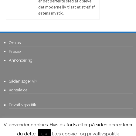
er det perfekte sted at opleve
det moderne liv tilsat et strejf af
østens mystik.
Om os
Presse
Annoncering
Sådan søger vi?
Kontakt os
Privatlivspolitik
Vi anvender cookies. Hvis du fortsætter på siden accepterer
© Copyright 2015, Viviro.com ApS
- Alle rettigheder forbeholdes. Vi
tager forbehold for fejlagtige priser.
du dette.
Læs cookie- og privatlivspolitik
OK