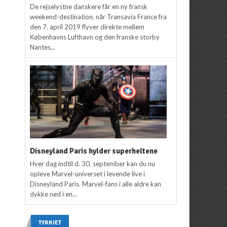
De rejselystne danskere får en ny fransk
weekend-destination, når Transavia France fra
den 7. april 2019 flyver direkte mellem
Københavns Lufthavn og den franske storby
Nantes...
Disneyland Paris hylder superheltene
Hver dag indtil d. 30. september kan du nu
opleve Marvel-universet i levende live i
Disneyland Paris. Marvel-fans i alle aldre kan
dykke ned i en...
TYRKIET