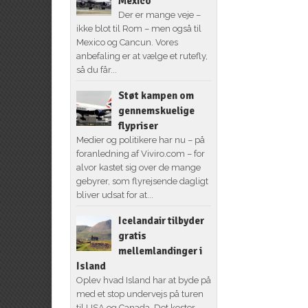
Mexico
Der er mange veje –
ikke blot til Rom – men også til
Mexico og Cancun. Vores
anbefaling er at vælge et rutefly,
så du får...
Støt kampen om
gennemskuelige
flypriser
Medier og politikere har nu – på
foranledning af Viviro.com – for
alvor kastet sig over de mange
gebyrer, som flyrejsende dagligt
bliver udsat for at...
Icelandair tilbyder
gratis
mellemlandinger i
Island
Oplev hvad Island har at byde på
med et stop undervejs på turen
til USA og Canada. Det koster