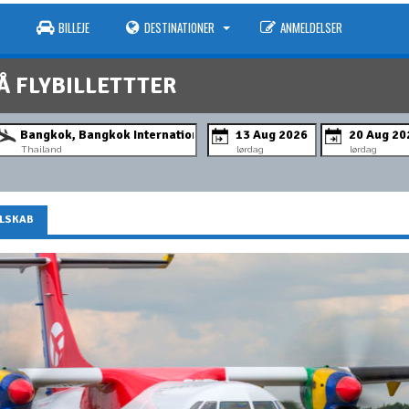
BILLEJE
DESTINATIONER
ANMELDELSER
Å FLYBILLETTTER
Thailand
lørdag
lørdag
ELSKAB