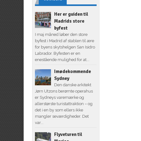
Her er guiden til
Madrids store
byfest
I maj måned løber den store
byfest i Madrid af stablen til ære
for byens skytshelgen San Isidro
Labrador. Byfesten er en
enestående mulighed for at...
Imødekommende
Sydney
Den danske arkitekt
Jørn Utzons berømte operahus
er Sydneys varemærke og
allerstørste turistattraktion – og
det i en by som ellers ikke
mangler seværdigheder. Det
var...
Flyveturen til