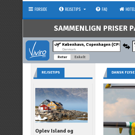
FORSIDE
REJSETIPS
FAQ
HOTEL
SAMMENLIGN PRISER P
Danmark
Retur
Enkelt
REJSETIPS
DANSK FLYS
Oplev Island og