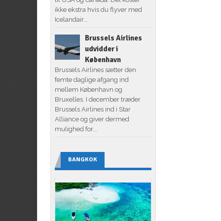
ikke ekstra hvis du flyver med
Icelandair...
Brussels Airlines
udvidder i
København
Brussels Airlines sætter den
femte daglige afgang ind
mellem København og
Bruxelles. I december træder
Brussels Airlines ind i Star
Alliance og giver dermed
mulighed for...
BANGKOK