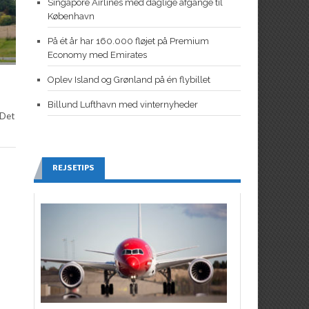
Singapore Airlines med daglige afgange til
København
På ét år har 160.000 fløjet på Premium
Economy med Emirates
Oplev Island og Grønland på én flybillet
Billund Lufthavn med vinternyheder
 Det
REJSETIPS