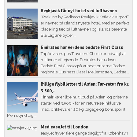
Reykjavik får nyt hotel ved lufthavnen
“Park Inn by Radisson Reykjavik Keflavik Airport”
er navnet på Islands nyeste hotel. Med en perfekt
placering tæt på lufthavnen og Islands berømte
Blå Lagune byder...
Emirates har verdens bedste First Class
TripAdvisors pris Travelers’ Choice er udvalgt af
millioner af rejsende. Emirates har udover
Bedste First Class også vundet priserne Bedste
regionale Business Class i Mellemøsten, Bedste...
Billige flybilletter til Asien: Tur-retur fra kr.
3.500,-
Finnair kører lige nu tilbud på Asien, og priserne
starter ved 3.500,- for en returrejse inklusive
mad, drikkevarer, 20 kg bagage og bonuspoint.
Men skynd dig,...
Med easyJet til London
easyJet flyver flere gange dagligt fra København