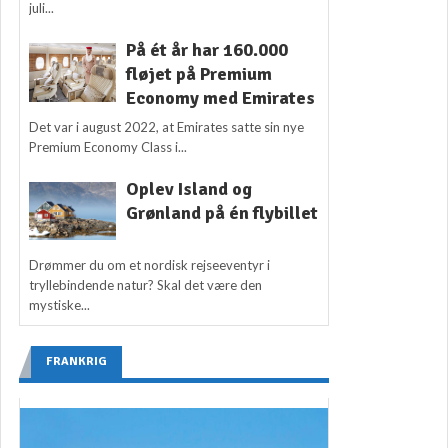
juli...
På ét år har 160.000
fløjet på Premium
Economy med Emirates
Det var i august 2022, at Emirates satte sin nye
Premium Economy Class i...
Oplev Island og
Grønland på én flybillet
Drømmer du om et nordisk rejseeventyr i
tryllebindende natur? Skal det være den
mystiske...
FRANKRIG