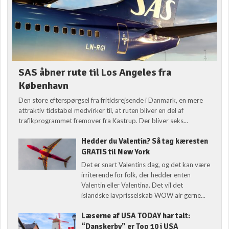
SAS åbner rute til Los Angeles fra
København
Den store efterspørgsel fra fritidsrejsende i Danmark, en mere
attraktiv tidstabel medvirker til, at ruten bliver en del af
trafikprogrammet fremover fra Kastrup. Der bliver seks...
Hedder du Valentin? Så tag kæresten
GRATIS til New York
Det er snart Valentins dag, og det kan være
irriterende for folk, der hedder enten
Valentin eller Valentina. Det vil det
islandske lavprisselskab WOW air gerne...
Læserne af USA TODAY har talt:
“Danskerby” er Top 10 i USA