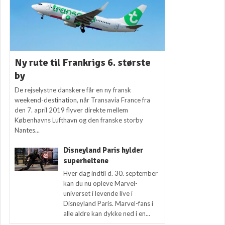
Ny rute til Frankrigs 6. største
by
De rejselystne danskere får en ny fransk
weekend-destination, når Transavia France fra
den 7. april 2019 flyver direkte mellem
Københavns Lufthavn og den franske storby
Nantes...
Disneyland Paris hylder
superheltene
Hver dag indtil d. 30. september
kan du nu opleve Marvel-
universet i levende live i
Disneyland Paris. Marvel-fans i
alle aldre kan dykke ned i en...