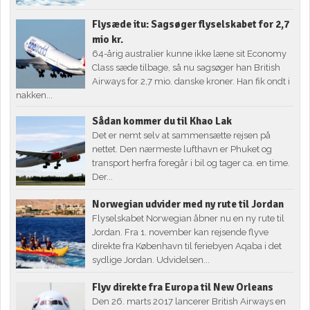
Flysæde itu: Sagsøger flyselskabet for 2,7
mio kr.
64-årig australier kunne ikke læne sit Economy
Class sæde tilbage, så nu sagsøger han British
Airways for 2,7 mio. danske kroner. Han fik ondt i
nakken...
Sådan kommer du til Khao Lak
Det er nemt selv at sammensætte rejsen på
nettet. Den nærmeste lufthavn er Phuket og
transport herfra foregår i bil og tager ca. en time.
Der...
Norwegian udvider med ny rute til Jordan
Flyselskabet Norwegian åbner nu en ny rute til
Jordan. Fra 1. november kan rejsende flyve
direkte fra København til feriebyen Aqaba i det
sydlige Jordan. Udvidelsen...
Flyv direkte fra Europa til New Orleans
Den 26. marts 2017 lancerer British Airways en