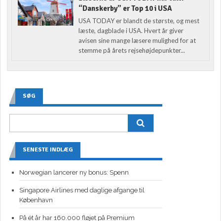
“Danskerby” er Top 10 i USA
USA TODAY er blandt de største, og mest
læste, dagblade i USA. Hvert år giver
avisen sine mange læsere mulighed for at
stemme på årets rejsehøjdepunkter...
SØG
SENESTE INDLÆG
Norwegian lancerer ny bonus: Spenn
Singapore Airlines med daglige afgange til
København
På ét år har 160.000 fløjet på Premium