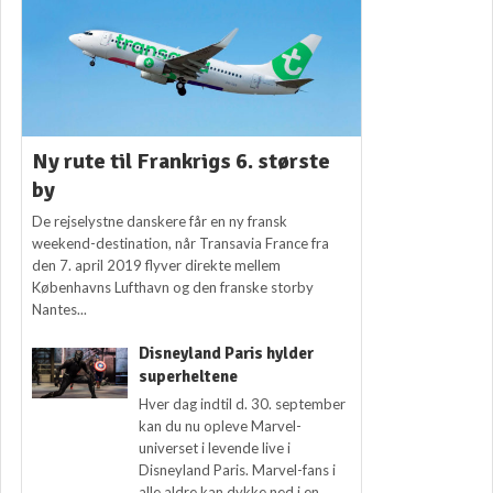
Ny rute til Frankrigs 6. største
by
De rejselystne danskere får en ny fransk
weekend-destination, når Transavia France fra
den 7. april 2019 flyver direkte mellem
Københavns Lufthavn og den franske storby
Nantes...
Disneyland Paris hylder
superheltene
Hver dag indtil d. 30. september
kan du nu opleve Marvel-
universet i levende live i
Disneyland Paris. Marvel-fans i
alle aldre kan dykke ned i en...