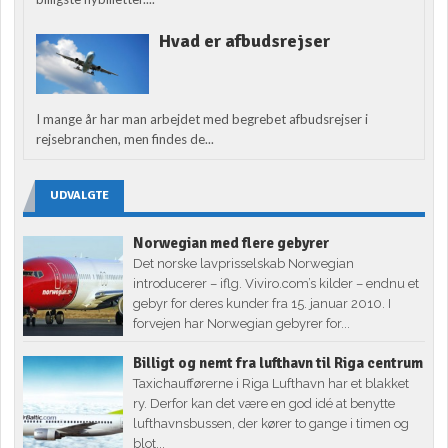
Hvad er afbudsrejser
I mange år har man arbejdet med begrebet afbudsrejser i
rejsebranchen, men findes de...
UDVALGTE
Norwegian med flere gebyrer
Det norske lavprisselskab Norwegian
introducerer – iflg. Viviro.com’s kilder – endnu et
gebyr for deres kunder fra 15. januar 2010. I
forvejen har Norwegian gebyrer for...
Billigt og nemt fra lufthavn til Riga centrum
Taxichaufførerne i Riga Lufthavn har et blakket
ry. Derfor kan det være en god idé at benytte
lufthavnsbussen, der kører to gange i timen og
blot...