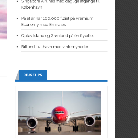
Singapore Airlines med daglige afgange til
København
På ét år har 160.000 fløjet på Premium
Economy med Emirates
Oplev Island og Grønland på én flybillet
Billund Lufthavn med vinternyheder
REJSETIPS