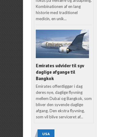
fokus på velvære og afslapning.
Kombinationen af en lang
historie med traditionel
medicin, en unik...
Emirates udvider til syv
daglige afgange til
Bangkok
Emirates offentliggør i dag
deres nye, daglige flyvning
mellem Dubai og Bangkok, som
bliver den syvende daglige
afgang. Den ekstra flyvning,
som vil blive serviceret af...
USA