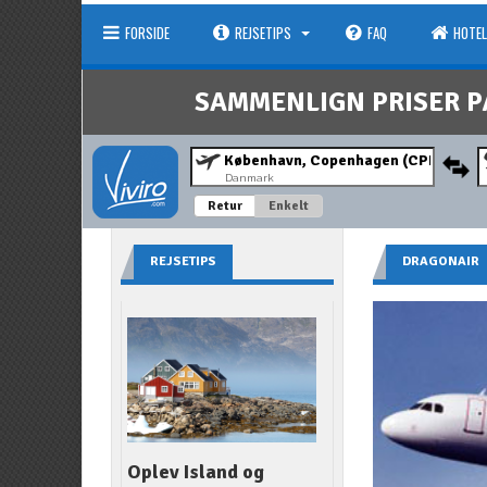
FORSIDE
REJSETIPS
FAQ
HOTEL
SAMMENLIGN PRISER P
Danmark
Retur
Enkelt
REJSETIPS
DRAGONAIR
Oplev Island og