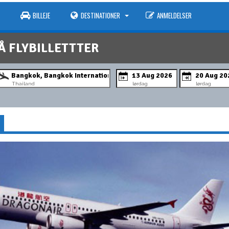
BILLEJE
DESTINATIONER
ANMELDELSER
Å FLYBILLETTTER
Thailand
lørdag
lørdag