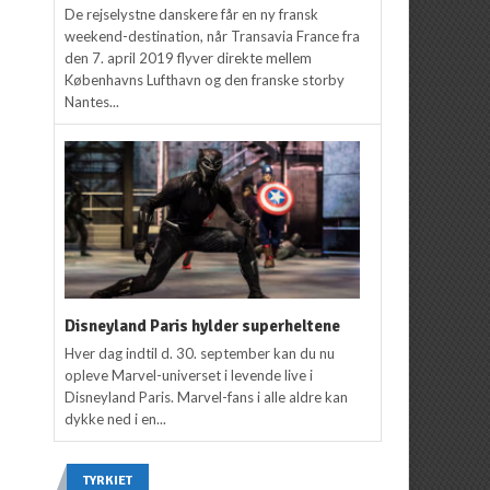
De rejselystne danskere får en ny fransk
weekend-destination, når Transavia France fra
den 7. april 2019 flyver direkte mellem
Københavns Lufthavn og den franske storby
Nantes...
Disneyland Paris hylder superheltene
Hver dag indtil d. 30. september kan du nu
opleve Marvel-universet i levende live i
Disneyland Paris. Marvel-fans i alle aldre kan
dykke ned i en...
TYRKIET