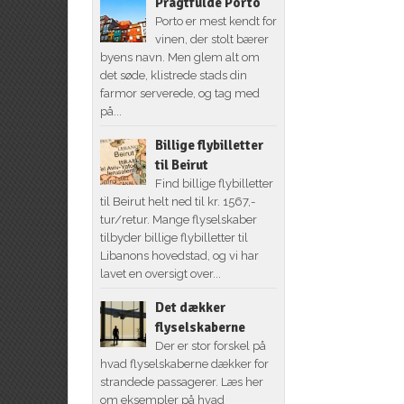
Pragtfulde Porto
Porto er mest kendt for
vinen, der stolt bærer
byens navn. Men glem alt om
det søde, klistrede stads din
farmor serverede, og tag med
på...
Billige flybilletter
til Beirut
Find billige flybilletter
til Beirut helt ned til kr. 1567,-
tur/retur. Mange flyselskaber
tilbyder billige flybilletter til
Libanons hovedstad, og vi har
lavet en oversigt over...
Det dækker
flyselskaberne
Der er stor forskel på
hvad flyselskaberne dækker for
strandede passagerer. Læs her
om eksempler på hvad