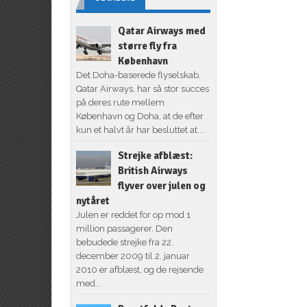
Qatar Airways med
større fly fra
København
Det Doha-baserede flyselskab,
Qatar Airways, har så stor succes
på deres rute mellem
København og Doha, at de efter
kun et halvt år har besluttet at...
Strejke afblæst:
British Airways
flyver over julen og
nytåret
Julen er reddet for op mod 1
million passagerer. Den
bebudede strejke fra 22.
december 2009 til 2. januar
2010 er afblæst, og de rejsende
med...