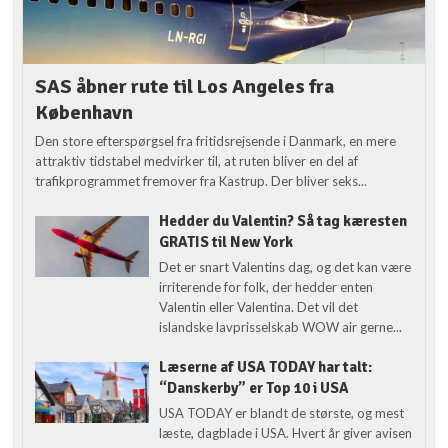
SAS åbner rute til Los Angeles fra
København
Den store efterspørgsel fra fritidsrejsende i Danmark, en mere
attraktiv tidstabel medvirker til, at ruten bliver en del af
trafikprogrammet fremover fra Kastrup. Der bliver seks...
Hedder du Valentin? Så tag kæresten
GRATIS til New York
Det er snart Valentins dag, og det kan være
irriterende for folk, der hedder enten
Valentin eller Valentina. Det vil det
islandske lavprisselskab WOW air gerne...
Læserne af USA TODAY har talt:
“Danskerby” er Top 10 i USA
USA TODAY er blandt de største, og mest
læste, dagblade i USA. Hvert år giver avisen