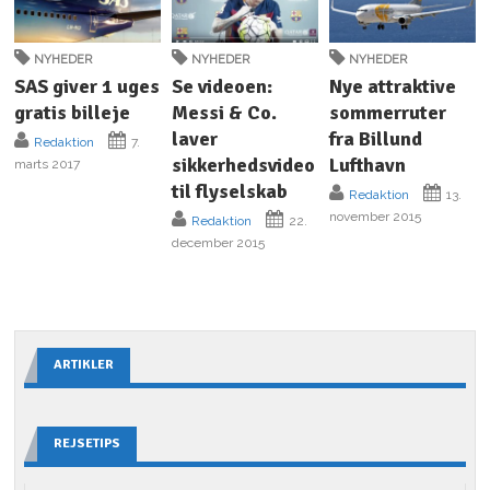
NYHEDER
NYHEDER
NYHEDER
SAS giver 1 uges
Se videoen:
Nye attraktive
gratis billeje
Messi & Co.
sommerruter
laver
fra Billund
Redaktion
7.
sikkerhedsvideo
Lufthavn
marts 2017
til flyselskab
Redaktion
13.
november 2015
Redaktion
22.
december 2015
ARTIKLER
REJSETIPS