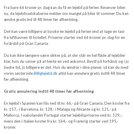
Fra bare 66 kroner pr. dag kan du få en lejebil på ferien. Reserver bilen
nu, da lejebilsselskaberne melder om mangel på biler til sommer. Du kan
ændre gratis ind til 48 timer før afhentning.
Det kan være billigere at booke en lejebil på ferien end at tage en taxi
fra lufthavnen til hotellet. Priserne starter ved 66 kroner pr. dag for en
forårsbil på Gran Canaria.
Du kan ikke længere være sikker på, at der står en hel flåde af lejebiler
klar, hvis du satser på at hente en ved ankomst. Bestil på forhånd, og i jo
bedre tid, jo billigere er det. Hvis du ændrer i dine planer, så kan du med
vores søsterside
Billiglejebil.dk
altid kan annulere gratis indtil 48 timer
før afhentning.
Gratis annulering indtil 48 timer før afhentning
En lejebil i Spanien kan fås ned til kr. 66,- på Gran Canaria. Den koster fra
kr. 157,- i Barcelona, kr. 128,- i Malaga og Alicante og kr. 121,- på
Mallorca. I nabolandet Portugal starter lejebilspriserne ved kr. 129,-,
mens den i Italien koster fra kr. 164,- og Frankrig starter ved 195,-
kroner.