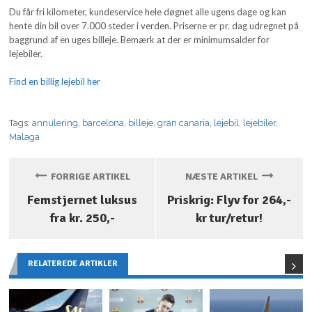
Du får fri kilometer, kundeservice hele døgnet alle ugens dage og kan
hente din bil over 7.000 steder i verden. Priserne er pr. dag udregnet på
baggrund af en uges billeje. Bemærk at der er minimumsalder for
lejebiler.
Find en billig lejebil her
Tags:
annulering
,
barcelona
,
billeje
,
gran canaria
,
lejebil
,
lejebiler
,
Malaga
FORRIGE ARTIKEL
NÆSTE ARTIKEL
Femstjernet luksus
Priskrig: Flyv for 264,-
fra kr. 250,-
kr tur/retur!
RELATEREDE ARTIKLER