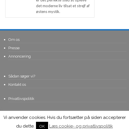
er det perfekte sted at opleve
det moderne liv tilsat et strejf af
østens mystik.
Om os
Presse
Annoncering
Sådan søger vi?
Kontakt os
Privatlivspolitik
Vi anvender cookies. Hvis du fortsætter på siden accepterer
© Copyright 2015, Viviro.com ApS
- Alle rettigheder forbeholdes. Vi
tager forbehold for fejlagtige priser.
du dette.
Læs cookie- og privatlivspolitik
OK