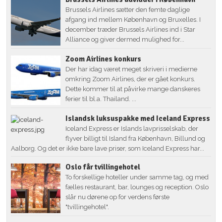
Brussels Airlines sætter den femte daglige
afgang ind mellem København og Bruxelles. I
december træder Brussels Airlines ind i Star
Alliance og giver dermed mulighed for...
Zoom Airlines konkurs
Der har idag været meget skriveri i medierne
omkring Zoom Airlines, der er gået konkurs.
Dette kommer til at påvirke mange danskeres
ferier til bl.a. Thailand. ...
Islandsk luksuspakke med Iceland Express
Iceland Express er Islands lavprisselskab, der
flyver billigt til Island fra København, Billund og
Aalborg. Og det er ikke bare lave priser, som Iceland Express har...
Oslo får tvillingehotel
To forskellige hoteller under samme tag, og med
fælles restaurant, bar, lounges og reception. Oslo
slår nu dørene op for verdens første
"tvillingehotel".