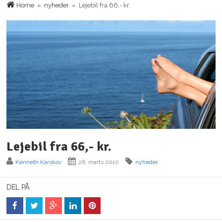
Home
»
nyheder
» Lejebil fra 66,- kr.
Lejebil fra 66,- kr.
Kenneth Karskov
26. marts 2010
nyheder
DEL PÅ