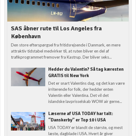
SAS åbner rute til Los Angeles fra
København
Den store efterspørgsel fra fritidsrejsende i Danmark, en mere
attraktiv tidstabel medvirker til, at ruten bliver en del af
trafikprogrammet fremover fra Kastrup. Der bliver seks...
Hedder du Valentin? Så tag kæresten
GRATIS til New York
Det er snart Valentins dag, og det kan være
irriterende for folk, der hedder enten
Valentin eller Valentina. Det vil det
islandske lavprisselskab WOW air gerne...
Læserne af USA TODAY har talt:
“Danskerby” er Top 10 i USA
USA TODAY er blandt de største, og mest
læste, dagblade i USA. Hvert år giver