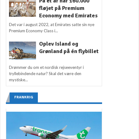
På ét år har 160.000
fløjet på Premium
Economy med Emirates
Det var i august 2022, at Emirates satte sin nye
Premium Economy Class i...
Oplev Island og
Grønland på én flybillet
Drømmer du om et nordisk rejseeventyr i
tryllebindende natur? Skal det være den
mystiske...
FRANKRIG