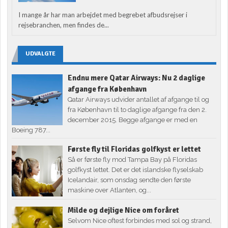
I mange år har man arbejdet med begrebet afbudsrejser i
rejsebranchen, men findes de...
UDVALGTE
Endnu mere Qatar Airways: Nu 2 daglige
afgange fra København
Qatar Airways udvider antallet af afgange til og
fra København til to daglige afgange fra den 2.
december 2015. Begge afgange er med en
Boeing 787...
Første fly til Floridas golfkyst er lettet
Så er første fly mod Tampa Bay på Floridas
golfkyst lettet. Det er det islandske flyselskab
Icelandair, som onsdag sendte den første
maskine over Atlanten, og...
Milde og dejlige Nice om foråret
Selvom Nice oftest forbindes med sol og strand,