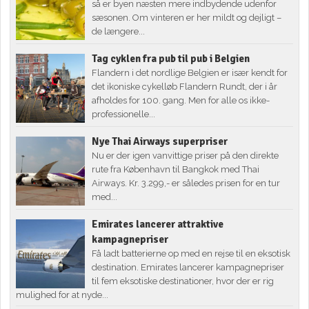
så er byen næsten mere indbydende udenfor
sæsonen. Om vinteren er her mildt og dejligt –
de længere...
Tag cyklen fra pub til pub i Belgien
Flandern i det nordlige Belgien er især kendt for
det ikoniske cykelløb Flandern Rundt, der i år
afholdes for 100. gang. Men for alle os ikke-
professionelle...
Nye Thai Airways superpriser
Nu er der igen vanvittige priser på den direkte
rute fra København til Bangkok med Thai
Airways. Kr. 3.299,- er således prisen for en tur
med...
Emirates lancerer attraktive
kampagnepriser
Få ladt batterierne op med en rejse til en eksotisk
destination. Emirates lancerer kampagnepriser
til fem eksotiske destinationer, hvor der er rig
mulighed for at nyde...