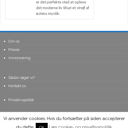
er det perfekte sted at opleve
det moderne liv tilsat et strejf af
østens mystik.
Om os
Presse
Annoncering
Sådan søger vi?
Kontakt os
Privatlivspolitik
Vi anvender cookies. Hvis du fortsætter på siden accepterer
© Copyright 2015, Viviro.com ApS
- Alle rettigheder forbeholdes. Vi
tager forbehold for fejlagtige priser.
du dette.
Læs cookie- og privatlivspolitik
OK