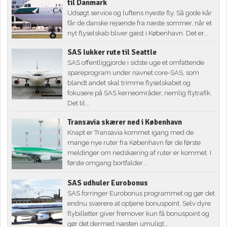
til Danmark
Udsøgt service og luftens nyeste fly. Så gode kår
får de danske rejsende fra næste sommer, når et
nyt flyselskab bliver gæst i København. Det er...
SAS lukker rute til Seattle
SAS offentliggjorde i sidste uge et omfattende
spareprogram under navnet core-SAS, som
blandt andet skal trimme flyselskabet og
fokusere på SAS kerneområder, nemlig flytrafik.
Det til...
Transavia skærer ned i København
Knapt er Transavia kommet igang med de
mange nye ruter fra København før de første
meldinger om nedskæring af ruter er kommet. I
første omgang bortfalder...
SAS udhuler Eurobonus
SAS forringer Eurobonus programmet og gør det
endnu sværere at optjene bonuspoint. Selv dyre
flybilletter giver fremover kun få bonuspoint og
gør det dermed næsten umuligt...