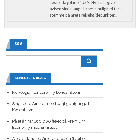
læste, dagblade i USA. Hvert år giver
avisen sine mange læsere mulighed for at
stemme på årets rejsehøjdepunkter...
SØG
SENESTE INDLÆG
Norwegian lancerer ny bonus: Spenn
Singapore Airlines med daglige afgange til
København
På ét år har 160.000 fløjet på Premium
Economy med Emirates
Oplev Island og Grønland på én flybillet