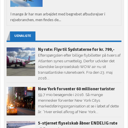
I mange år har man arbejdet med begrebet afbudsrejser i
rejsebranchen, men findes de...
UDVALGTE
Ny rute: Flyv til Sydstaterne for kr. 799,-
Efterspørgslen efter billige flybilletter på tværs af
Atlanten synes umættelig. Derfor udvider det
islandske lavprisselskab WOW air nu sit
transatlantiske rutenetværk. Fra den 23. maj
2018...
New York forventer 60 millioner turister
59,7 mio besøgende i 2016. Så mange
mennesker forventer New York Citys
markedsføringsorganisation at se i løbet af dette
år. ”Hver enkel afkrog af New York...
5-stjernet flyselskab åbner ENDELIG rute