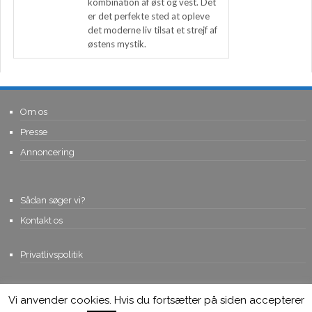
kombination af øst og vest. Det
er det perfekte sted at opleve
det moderne liv tilsat et strejf af
østens mystik.
Om os
Presse
Annoncering
Sådan søger vi?
Kontakt os
Privatlivspolitik
Vi anvender cookies. Hvis du fortsætter på siden accepterer
© Copyright 2015, Viviro.com ApS
- Alle rettigheder forbeholdes. Vi