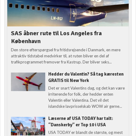
SAS åbner rute til Los Angeles fra
København
Den store efterspørgsel fra fritidsrejsende i Danmark, en mere
attraktiv tidstabel medvirker til, at ruten bliver en del af
trafikprogrammet fremover fra Kastrup. Der bliver seks...
Hedder du Valentin? Så tag kæresten
GRATIS til New York
Det er snart Valentins dag, og det kan være
irriterende for folk, der hedder enten
Valentin eller Valentina. Det vil det
islandske lavprisselskab WOW air gerne...
Læserne af USA TODAY har talt:
“Danskerby” er Top 10 i USA
USA TODAY er blandt de største, og mest