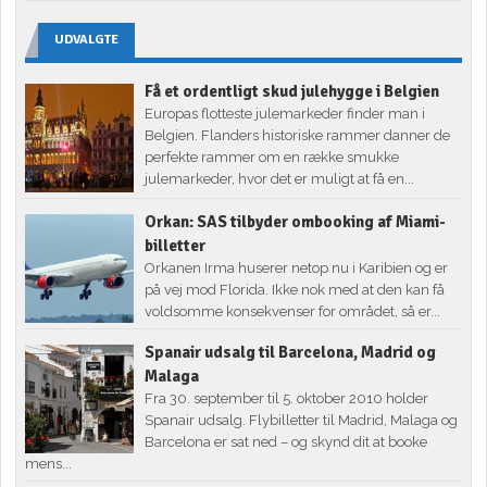
UDVALGTE
Få et ordentligt skud julehygge i Belgien
Europas flotteste julemarkeder finder man i
Belgien. Flanders historiske rammer danner de
perfekte rammer om en række smukke
julemarkeder, hvor det er muligt at få en...
Orkan: SAS tilbyder ombooking af Miami-
billetter
Orkanen Irma huserer netop nu i Karibien og er
på vej mod Florida. Ikke nok med at den kan få
voldsomme konsekvenser for området, så er...
Spanair udsalg til Barcelona, Madrid og
Malaga
Fra 30. september til 5. oktober 2010 holder
Spanair udsalg. Flybilletter til Madrid, Malaga og
Barcelona er sat ned – og skynd dit at booke
mens...