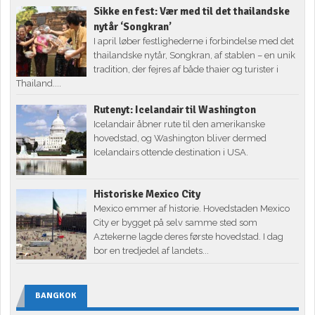
Sikke en fest: Vær med til det thailandske
nytår ‘Songkran’
I april løber festlighederne i forbindelse med det
thailandske nytår, Songkran, af stablen – en unik
tradition, der fejres af både thaier og turister i
Thailand....
Rutenyt: Icelandair til Washington
Icelandair åbner rute til den amerikanske
hovedstad, og Washington bliver dermed
Icelandairs ottende destination i USA.
Historiske Mexico City
Mexico emmer af historie. Hovedstaden Mexico
City er bygget på selv samme sted som
Aztekerne lagde deres første hovedstad. I dag
bor en tredjedel af landets...
BANGKOK