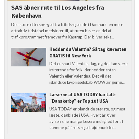
SAS åbner rute til Los Angeles fra
København
Den store efterspørgsel fra fritidsrejsende i Danmark, en mere
attraktiv tidstabel medvirker til, at ruten bliver en del af
trafikprogrammet fremover fra Kastrup. Der bliver seks...
Hedder du Valentin? Så tag kæresten
GRATIS til New York
Det er snart Valentins dag, og det kan være
irriterende for folk, der hedder enten
Valentin eller Valentina. Det vil det
islandske lavprisselskab WOW air gerne...
Læserne af USA TODAY har talt:
“Danskerby” er Top 10 i USA
USA TODAY er blandt de største, og mest
læste, dagblade i USA. Hvert år giver
avisen sine mange læsere mulighed for at
stemme på årets rejsehøjdepunkter...