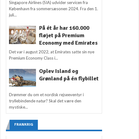
Singapore Airlines (SIA) udvider servicen fra
København fra sommersæsonen 2024. Fra den 1.
juli...
På ét år har 160.000
fløjet på Premium
Economy med Emirates
Det var i august 2022, at Emirates satte sin nye
Premium Economy Class i...
Oplev Island og
Grønland på én flybillet
Drømmer du om et nordisk rejseeventyr i
tryllebindende natur? Skal det være den
mystiske...
FRANKRIG