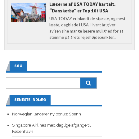
Læserne af USA TODAY har talt:
“Danskerby” er Top 10 i USA
USA TODAY er blandt de største, og mest
læste, dagblade i USA. Hvert år giver
avisen sine mange læsere mulighed for at
stemme på årets rejsehøjdepunkter...
SØG
SENESTE INDLÆG
Norwegian lancerer ny bonus: Spenn
Singapore Airlines med daglige afgange til
København