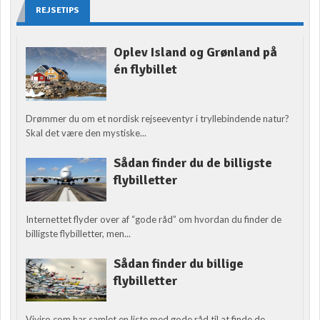
REJSETIPS
Oplev Island og Grønland på
én flybillet
Drømmer du om et nordisk rejseeventyr i tryllebindende natur?
Skal det være den mystiske...
Sådan finder du de billigste
flybilletter
Internettet flyder over af “gode råd” om hvordan du finder de
billigste flybilletter, men...
Sådan finder du billige
flybilletter
Viviro.com har samlet en liste med gode råd til at finde de