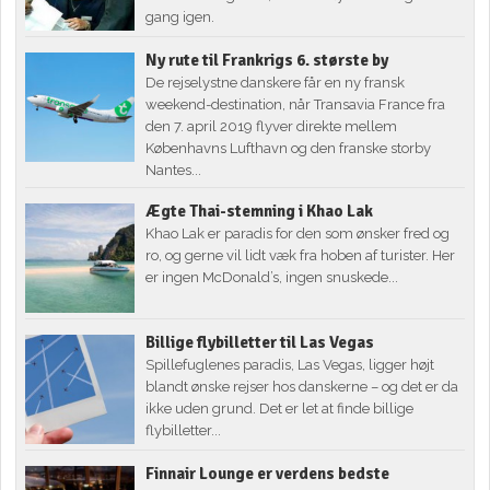
gang igen.
Ny rute til Frankrigs 6. største by
De rejselystne danskere får en ny fransk
weekend-destination, når Transavia France fra
den 7. april 2019 flyver direkte mellem
Københavns Lufthavn og den franske storby
Nantes...
Ægte Thai-stemning i Khao Lak
Khao Lak er paradis for den som ønsker fred og
ro, og gerne vil lidt væk fra hoben af turister. Her
er ingen McDonald’s, ingen snuskede...
Billige flybilletter til Las Vegas
Spillefuglenes paradis, Las Vegas, ligger højt
blandt ønske rejser hos danskerne – og det er da
ikke uden grund. Det er let at finde billige
flybilletter...
Finnair Lounge er verdens bedste