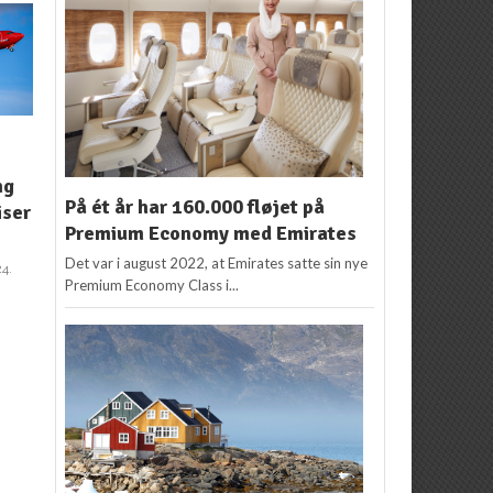
NYHEDER
,
REJSETIPS
,
NYHEDER
REJSETIPS
Danskernes rejselyst
V
Sådan finder du de
ng
er størst mandag
f
På ét år har 160.000 fløjet på
billigste flybilletter
iser
formiddag
Premium Economy med Emirates
Flemming Poulsen
9.
o
Redaktion
7. december
marts 2016
Det var i august 2022, at Emirates satte sin nye
2015
4.
Premium Economy Class i...