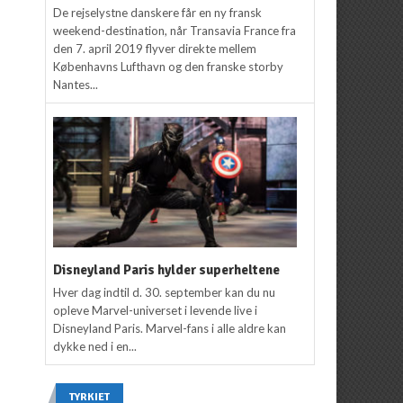
De rejselystne danskere får en ny fransk
weekend-destination, når Transavia France fra
den 7. april 2019 flyver direkte mellem
Københavns Lufthavn og den franske storby
Nantes...
Disneyland Paris hylder superheltene
Hver dag indtil d. 30. september kan du nu
opleve Marvel-universet i levende live i
Disneyland Paris. Marvel-fans i alle aldre kan
dykke ned i en...
TYRKIET