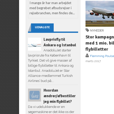
I mange år har man arbejdet
med begrebet afbudsrejser i
rejsebranchen, men findes de...
UDVALGTE
NYHEDER
Stor kampagn
Lavprisfly til
med 1 mio. bi
Ankara og Istanbul
flybilletter
AnadoluJet starter
lavprisrute fra København til
Flemming Pouls
Tyrkiet. Det vil give masser af
marts 2017
billige flybilletter til Ankara og
Istanbul. AnadoluJet er Star
Alliance-medlemmet Turkish
Airlines’ bud på...
Hvordan
ændrer/afbestiller
jeg min flybillet?
Da vi udelukkende er en
søgemaskine er det ikke os der