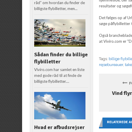
råd” om hvordan du finder de
resultater og søgef
billigste flybilletter, men...
Det følges op af Urb
søge påflybilletter t
Også branchebladet
at Viviro.com er "
Sådan finder du billige
Tags:
billige flybill
flybilletter
rejsebureauer
,
take
Viviro.com har samlet en liste
med gode råd til at finde de
billigste flybilletter....
FO
Vind fly
RELATEREDE A
Hvad er afbudsrejser