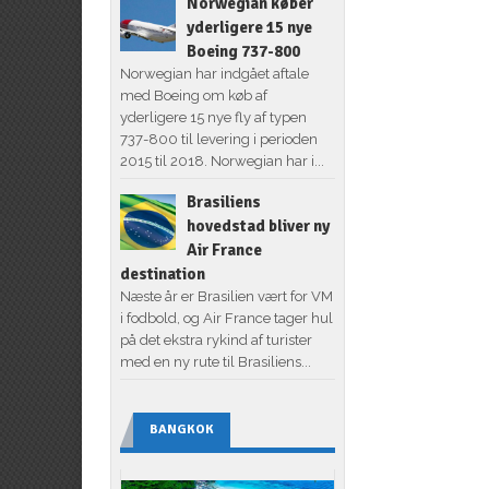
Norwegian køber
yderligere 15 nye
Boeing 737-800
Norwegian har indgået aftale
med Boeing om køb af
yderligere 15 nye fly af typen
737-800 til levering i perioden
2015 til 2018. Norwegian har i...
Brasiliens
hovedstad bliver ny
Air France
destination
Næste år er Brasilien vært for VM
i fodbold, og Air France tager hul
på det ekstra rykind af turister
med en ny rute til Brasiliens...
BANGKOK