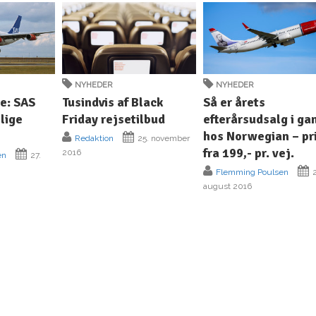
NYHEDER
NYHEDER
e: SAS
Tusindvis af Black
Så er årets
llige
Friday rejsetilbud
efterårsudsalg i ga
hos Norwegian – pr
Redaktion
25. november
fra 199,- pr. vej.
2016
en
27.
Flemming Poulsen
2
august 2016