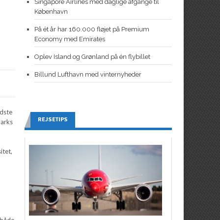
Singapore Airlines med daglige afgange til
København
På ét år har 160.000 fløjet på Premium
Economy med Emirates
Oplev Island og Grønland på én flybillet
Billund Lufthavn med vinternyheder
edste
REJSETIPS
marks
itet,
 både