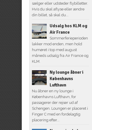
sælger eller udsteder flybilletter.
Hvis du skal aflyse eller ændre
din billet, så skal du...
Udsalg hos KLM og
Air France
Sommerferieperioden
lakker mod enden, men hold
humøret i top med august
måneds udsalg fra Air France og
KLM.
Ny lounge åbner i
Københavns
Lufthavn
Nu åbner en ny lounge i
Københavns Lufthavn, for
passagerer der rejser ud af
Schengen. Loungen er placeret i
Finger C med en fordelagtig
placering efter...