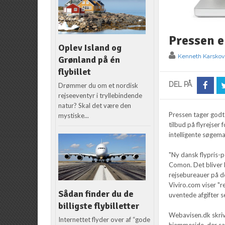
Pressen e
Oplev Island og
Kenneth Karskov
Grønland på én
flybillet
DEL PÅ
Drømmer du om et nordisk
rejseeventyr i tryllebindende
natur? Skal det være den
Pressen tager godt
mystiske...
tilbud på flyrejser
intelligente søgemask
"Ny dansk flypris-p
Comon. Det bliver 
rejsebureauer på d
Viviro.com viser "re
Sådan finder du de
uventede afgifter s
billigste flybilletter
Webavisen.dk skrive
Internettet flyder over af “gode
hjemmeside, der sa