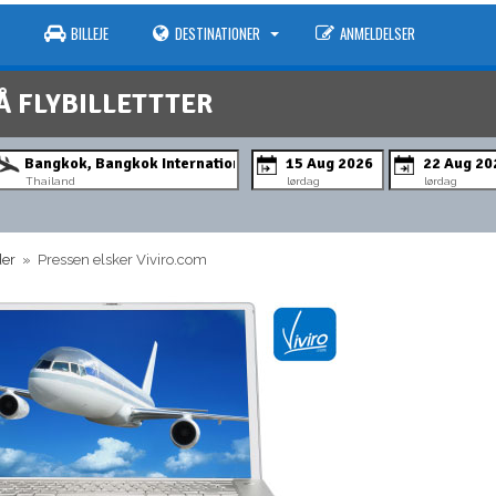
BILLEJE
DESTINATIONER
ANMELDELSER
Å FLYBILLETTTER
Thailand
lørdag
lørdag
der
» Pressen elsker Viviro.com