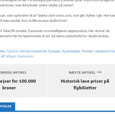
unktioner, man ikke finder andre steder på nettet".
an, som opfordrer til at "tjekke sitet viviro.com, som gik i luften i går. Her ka
il hele verden, hvis et lille escape skulle friste".
 TakeOff omtaler Danmarks nye intelligente søgemaskine. Her skriver de,
Danmarks første hjemmeside af sin" på deres nyhedssite for rejsebranchen.
etter
,
ComOn
,
erhvervsrejsende
,
flyrejser
,
flyselskaber
,
Pressen
,
rejsebranch
 off
,
tilbud
,
Viviro.com
RRIGE ARTIKEL
NÆSTE ARTIKEL
rejser for 100.000
Historisk lave priser på
kroner
flybilletter
RTIKLER