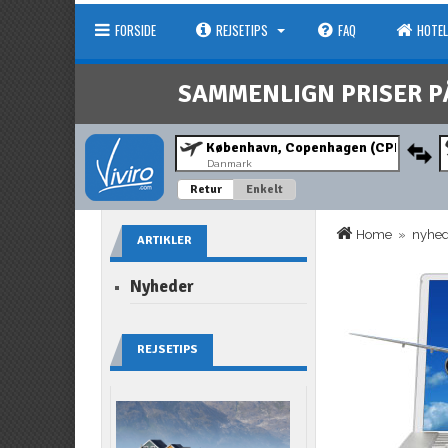
FORSIDE
REJSETIPS
FAQ
HOTEL
SAMMENLIGN PRISER P
Danmark
Retur
Enkelt
Home
»
nyhe
ARTIKLER
Nyheder
REJSETIPS