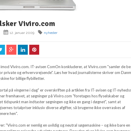
lsker Viviro.com
12. januar 2009
nyheder
 imod Viviro.com. IT-avisen ComOn konkluderer, at Viviro.com "samler de b
 for private og erhvervsrejsende". Læs her hvad journalisterne skriver om Dan
ine for billige flybilletter.
ortal på vingerne i dag" er overskriften på artiklen fra IT-avisen og IT-nyhedss
her fremhævet, at søgninger på Viviro.com "foretages hos flyselskaber og
et tidspunkt man indtaster søgningen og ikke en gang i døgnet", samt at
jsernes totalpriser inklusiv diverse afgifter, så brugerne ikke overraskes af
enere hen".
r: "Viviro.com er nemlig en uvildig og neutral søgemaskine – og ikke bare en
mmenligner priser fra udvalgte partnere. Desuden giver Viviro.com brugerne