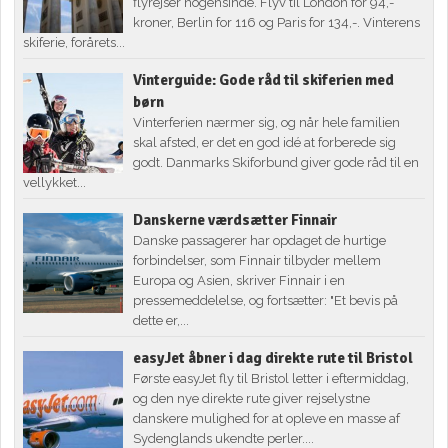
flyrejser nogensinde. Flyv til London for 94,-
kroner, Berlin for 116 og Paris for 134,-. Vinterens
skiferie, forårets...
Vinterguide: Gode råd til skiferien med
børn
Vinterferien nærmer sig, og når hele familien
skal afsted, er det en god idé at forberede sig
godt. Danmarks Skiforbund giver gode råd til en
vellykket...
Danskerne værdsætter Finnair
Danske passagerer har opdaget de hurtige
forbindelser, som Finnair tilbyder mellem
Europa og Asien, skriver Finnair i en
pressemeddelelse, og fortsætter: "Et bevis på
dette er,...
easyJet åbner i dag direkte rute til Bristol
Første easyJet fly til Bristol letter i eftermiddag,
og den nye direkte rute giver rejselystne
danskere mulighed for at opleve en masse af
Sydenglands ukendte perler....