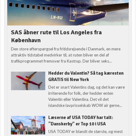
SAS åbner rute til Los Angeles fra
København
Den store efterspørgsel fra fritidsrejsende i Danmark, en mere
attraktiv tidstabel medvirker til, at ruten bliver en del af
trafikprogrammet fremover fra Kastrup. Der bliver seks...
Hedder du Valentin? Så tag kæresten
GRATIS til New York
Det er snart Valentins dag, og det kan være
irriterende for folk, der hedder enten
Valentin eller Valentina. Det vil det
islandske lavprisselskab WOW air gerne...
Læserne af USA TODAY har talt:
“Danskerby” er Top 10 i USA
USA TODAY er blandt de største, og mest