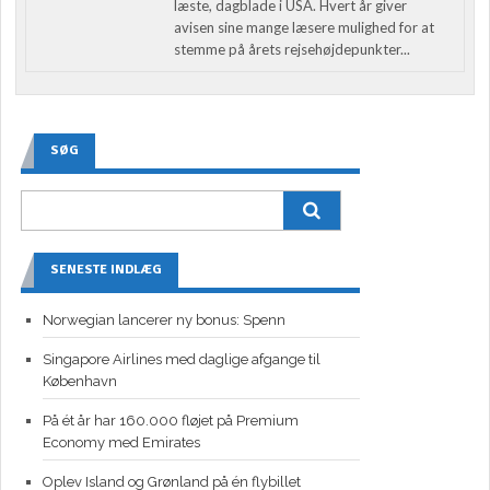
læste, dagblade i USA. Hvert år giver
avisen sine mange læsere mulighed for at
stemme på årets rejsehøjdepunkter...
SØG
SENESTE INDLÆG
Norwegian lancerer ny bonus: Spenn
Singapore Airlines med daglige afgange til
København
På ét år har 160.000 fløjet på Premium
Economy med Emirates
Oplev Island og Grønland på én flybillet