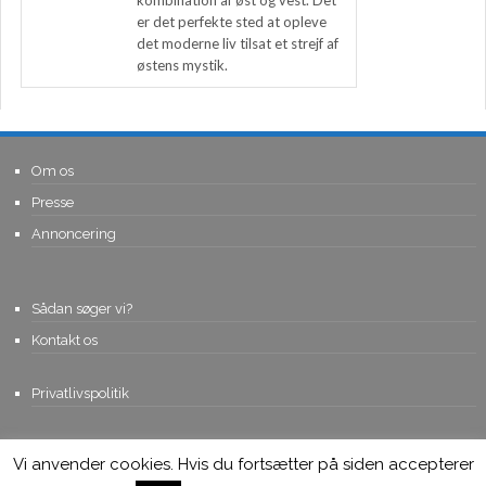
kombination af øst og vest. Det
er det perfekte sted at opleve
det moderne liv tilsat et strejf af
østens mystik.
Om os
Presse
Annoncering
Sådan søger vi?
Kontakt os
Privatlivspolitik
Vi anvender cookies. Hvis du fortsætter på siden accepterer
© Copyright 2015, Viviro.com ApS
- Alle rettigheder forbeholdes. Vi