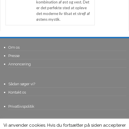
kombination af øst og vest. Det
er det perfekte sted at opleve
det moderne liv tilsat et strejf af
østens mystik.
Om os
Presse
Annoncering
Sådan søger vi?
Kontakt os
Privatlivspolitik
Vi anvender cookies. Hvis du fortsætter på siden accepterer
© Copyright 2015, Viviro.com ApS
- Alle rettigheder forbeholdes. Vi