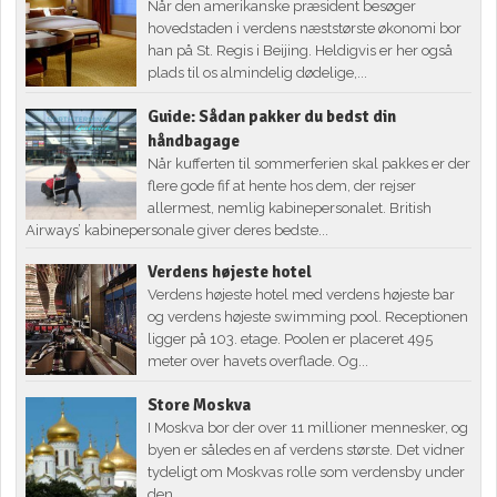
Når den amerikanske præsident besøger
hovedstaden i verdens næststørste økonomi bor
han på St. Regis i Beijing. Heldigvis er her også
plads til os almindelig dødelige,...
Guide: Sådan pakker du bedst din
håndbagage
Når kufferten til sommerferien skal pakkes er der
flere gode fif at hente hos dem, der rejser
allermest, nemlig kabinepersonalet. British
Airways’ kabinepersonale giver deres bedste...
Verdens højeste hotel
Verdens højeste hotel med verdens højeste bar
og verdens højeste swimming pool. Receptionen
ligger på 103. etage. Poolen er placeret 495
meter over havets overflade. Og...
Store Moskva
I Moskva bor der over 11 millioner mennesker, og
byen er således en af verdens største. Det vidner
tydeligt om Moskvas rolle som verdensby under
den...