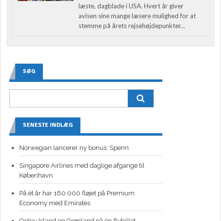
læste, dagblade i USA. Hvert år giver
avisen sine mange læsere mulighed for at
stemme på årets rejsehøjdepunkter...
SØG
SENESTE INDLÆG
Norwegian lancerer ny bonus: Spenn
Singapore Airlines med daglige afgange til
København
På ét år har 160.000 fløjet på Premium
Economy med Emirates
Oplev Island og Grønland på én flybillet