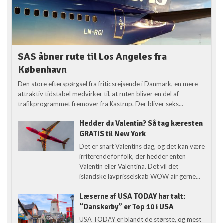
SAS åbner rute til Los Angeles fra
København
Den store efterspørgsel fra fritidsrejsende i Danmark, en mere
attraktiv tidstabel medvirker til, at ruten bliver en del af
trafikprogrammet fremover fra Kastrup. Der bliver seks...
Hedder du Valentin? Så tag kæresten
GRATIS til New York
Det er snart Valentins dag, og det kan være
irriterende for folk, der hedder enten
Valentin eller Valentina. Det vil det
islandske lavprisselskab WOW air gerne...
Læserne af USA TODAY har talt:
“Danskerby” er Top 10 i USA
USA TODAY er blandt de største, og mest