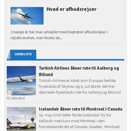
Hvad er afbudsrejser
I mange år har man arbejdet med begrebet afbudsrejser i
rejsebranchen, men findes de...
UDVALGTE
Turkish Airlines åbner rute til Aalborg og
Billund
Turkish Airlines er kåret som Europas bedste
flyselskab af Skytrax og 9. juli åbner det fire-
stjernede flyselskab rute fra Aalborg og Billund
til Istanbul.
Icelandair åbner rute til Montreal i Canada
19. maj 2016 letter første Icelandair fly fra
Keflavik med kurs mod Montreal i den
fransktalende del af Canada: Quebec. Montreal