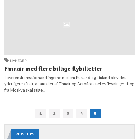
NYHEDER
Finnair med flere billige flybilletter
I overenskomstforhandlingerne mellem Rusland og Finland blev det
yderligere aftalt, at antallet af Finnair og Aeroflots fælles flyvninger til og
fra Moskva skal stige...
1
2
3
4
5
REJSETIPS