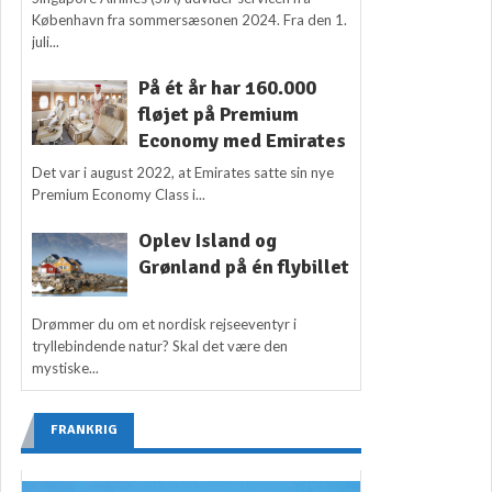
København fra sommersæsonen 2024. Fra den 1.
juli...
På ét år har 160.000
fløjet på Premium
Economy med Emirates
Det var i august 2022, at Emirates satte sin nye
Premium Economy Class i...
Oplev Island og
Grønland på én flybillet
Drømmer du om et nordisk rejseeventyr i
tryllebindende natur? Skal det være den
mystiske...
FRANKRIG