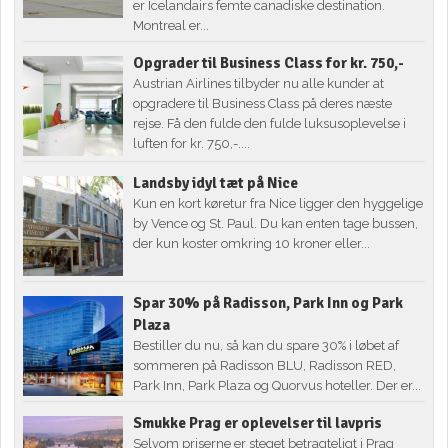
er Icelandairs femte canadiske destination.
Montreal er...
Opgrader til Business Class for kr. 750,-
Austrian Airlines tilbyder nu alle kunder at
opgradere til Business Class på deres næste
rejse. Få den fulde den fulde luksusoplevelse i
luften for kr. 750,-....
Landsby idyl tæt på Nice
Kun en kort køretur fra Nice ligger den hyggelige
by Vence og St. Paul. Du kan enten tage bussen,
der kun koster omkring 10 kroner eller...
Spar 30% på Radisson, Park Inn og Park
Plaza
Bestiller du nu, så kan du spare 30% i løbet af
sommeren på Radisson BLU, Radisson RED,
Park Inn, Park Plaza og Quorvus hoteller. Der er...
Smukke Prag er oplevelser til lavpris
Selvom priserne er steget betragteligt i Prag