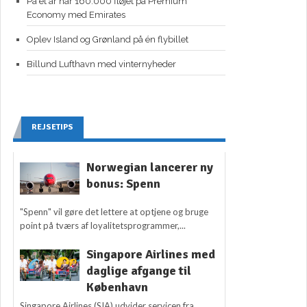
På ét år har 160.000 fløjet på Premium
Economy med Emirates
Oplev Island og Grønland på én flybillet
Billund Lufthavn med vinternyheder
REJSETIPS
Norwegian lancerer ny
bonus: Spenn
"Spenn" vil gøre det lettere at optjene og bruge
point på tværs af loyalitetsprogrammer,...
Singapore Airlines med
daglige afgange til
København
Singapore Airlines (SIA) udvider servicen fra