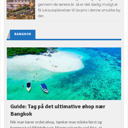
gennem de senere år, så er det stadig muligt at
få luksusoplevelser til lavpris i denne smukke by,
der...
BANGKOK
Guide: Tag på det ultimative øhop nær
Bangkok
Når man hører ordet øhop, tænker man måske først og
fremmest på Middelhavet. Mange rejsende ved ikke, at