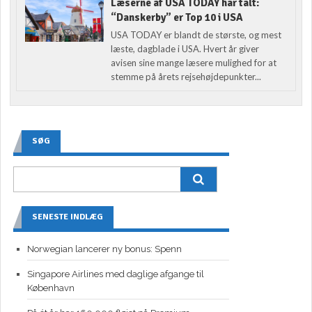
Læserne af USA TODAY har talt:
“Danskerby” er Top 10 i USA
USA TODAY er blandt de største, og mest
læste, dagblade i USA. Hvert år giver
avisen sine mange læsere mulighed for at
stemme på årets rejsehøjdepunkter...
SØG
SENESTE INDLÆG
Norwegian lancerer ny bonus: Spenn
Singapore Airlines med daglige afgange til
København