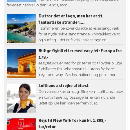
feriedestination Golden Sands, som...
Du tror det er løgn, men her er 11
fantastiske strande i….
I sommeren behøver du ikke at rejse langt væk
for at nyde hvide sandstrande, krystalklart vand
og surfing – det er faktisk nok at tage en...
Billige flybilletter med easyJet: Europa fra
179,-
easyJet skruer ned for priserne og tilbyder billige
flybilletter fra København til Europa fra bare
179,- one-way. Se destinationer og priser her!
Lufthansa strejke afblæst
Den varede kun én dag. Strejken i Lufthansa blev
en kort affære, og passagererne kan nu ånde
lettet op. De kan igen se frem til at...
Rejs til New York for kun kr. 1.898,-
tur/retur