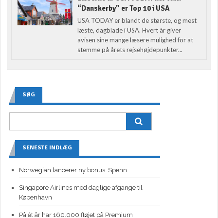
“Danskerby” er Top 10 i USA
USA TODAY er blandt de største, og mest
læste, dagblade i USA. Hvert år giver
avisen sine mange læsere mulighed for at
stemme på årets rejsehøjdepunkter...
SØG
SENESTE INDLÆG
Norwegian lancerer ny bonus: Spenn
Singapore Airlines med daglige afgange til
København
På ét år har 160.000 fløjet på Premium