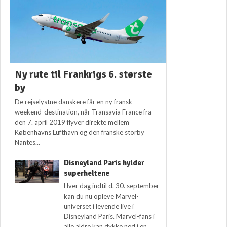
Ny rute til Frankrigs 6. største
by
De rejselystne danskere får en ny fransk
weekend-destination, når Transavia France fra
den 7. april 2019 flyver direkte mellem
Københavns Lufthavn og den franske storby
Nantes...
Disneyland Paris hylder
superheltene
Hver dag indtil d. 30. september
kan du nu opleve Marvel-
universet i levende live i
Disneyland Paris. Marvel-fans i
alle aldre kan dykke ned i en...