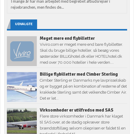
I mange år har man arbejdet med begrebet afbudsrejser i
rejsebranchen, men findes de...
UDVALGTE
Meget mere end flybilletter
Viviro.com er meget mere end bare flybilletter.
Skal du bruge billige hoteller, så besøg vores
søstersider BILLIGhotel.dk eller HOTELhotel.dk
med over 70.000 hoteller i hele verden....
Billige flybilletter med Cimber Sterling
Cimber Sterling er Danmarks nye lavprisselskab
og er bygget på en kombination af resterne af det
krakkede Sterling samt det velkendte Cimber Air.
Det er let...
Virksomheder er utilfredse med SAS
Flere store virksomheder i Danmark har klaget
til SAS over, at de stadig opkræver store
brændstoftillæg selvom olieprisen er faldet til en