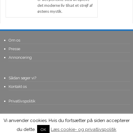
det moderne liv tilsat et strejf af
østens mystik.
Om os
Presse
Annoncering
Sådan søger vi?
Kontakt os
Privatlivspolitik
Vi anvender cookies. Hvis du fortsætter på siden accepterer
© Copyright 2015, Viviro.com ApS
- Alle rettigheder forbeholdes. Vi
tager forbehold for fejlagtige priser.
du dette.
Læs cookie- og privatlivspolitik
OK