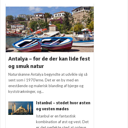
Antalya – for de der kan lide fest
og smuk natur
Naturskønne Antalya begyndte at udvikle sig så
sent som i 1970’erne. Det er en by med en
enestående og malerisk blanding af bjerge og
kyststrækninger, og...
Istanbul – stedet hvor østen
og vesten mødes
Istanbul er en fantastisk
kombination af øst og vest. Det
er det perfekte sted at opleve