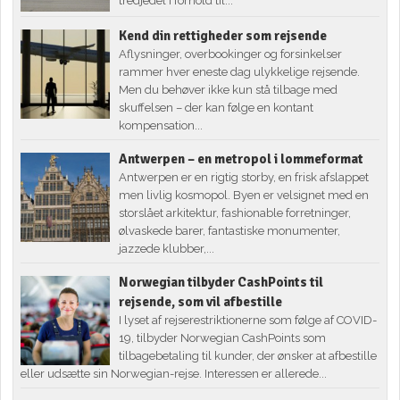
tredjedel i forhold til...
Kend din rettigheder som rejsende
Aflysninger, overbookinger og forsinkelser
rammer hver eneste dag ulykkelige rejsende.
Men du behøver ikke kun stå tilbage med
skuffelsen – der kan følge en kontant
kompensation...
Antwerpen – en metropol i lommeformat
Antwerpen er en rigtig storby, en frisk afslappet
men livlig kosmopol. Byen er velsignet med en
storslået arkitektur, fashionable forretninger,
ølvaskede barer, fantastiske monumenter,
jazzede klubber,...
Norwegian tilbyder CashPoints til
rejsende, som vil afbestille
I lyset af rejserestriktionerne som følge af COVID-
19, tilbyder Norwegian CashPoints som
tilbagebetaling til kunder, der ønsker at afbestille
eller udsætte sin Norwegian-rejse. Interessen er allerede...