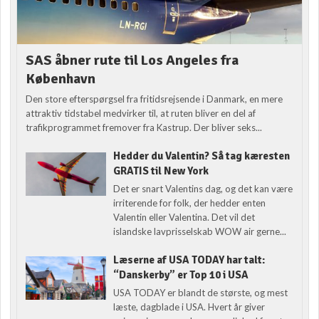
SAS åbner rute til Los Angeles fra
København
Den store efterspørgsel fra fritidsrejsende i Danmark, en mere
attraktiv tidstabel medvirker til, at ruten bliver en del af
trafikprogrammet fremover fra Kastrup. Der bliver seks...
Hedder du Valentin? Så tag kæresten
GRATIS til New York
Det er snart Valentins dag, og det kan være
irriterende for folk, der hedder enten
Valentin eller Valentina. Det vil det
islandske lavprisselskab WOW air gerne...
Læserne af USA TODAY har talt:
“Danskerby” er Top 10 i USA
USA TODAY er blandt de største, og mest
læste, dagblade i USA. Hvert år giver