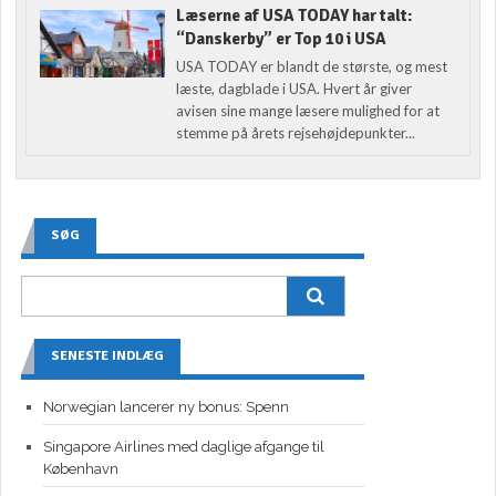
Læserne af USA TODAY har talt:
“Danskerby” er Top 10 i USA
USA TODAY er blandt de største, og mest
læste, dagblade i USA. Hvert år giver
avisen sine mange læsere mulighed for at
stemme på årets rejsehøjdepunkter...
SØG
SENESTE INDLÆG
Norwegian lancerer ny bonus: Spenn
Singapore Airlines med daglige afgange til
København