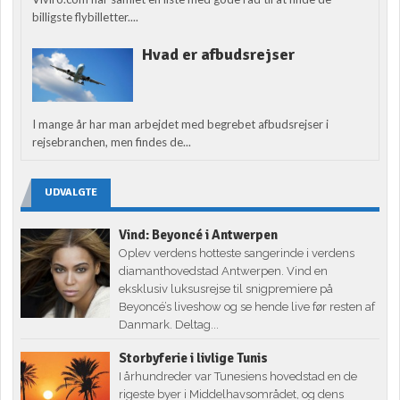
billigste flybilletter....
Hvad er afbudsrejser
I mange år har man arbejdet med begrebet afbudsrejser i
rejsebranchen, men findes de...
UDVALGTE
Vind: Beyoncé i Antwerpen
Oplev verdens hotteste sangerinde i verdens
diamanthovedstad Antwerpen. Vind en
eksklusiv luksusrejse til snigpremiere på
Beyoncé’s liveshow og se hende live før resten af
Danmark. Deltag...
Storbyferie i livlige Tunis
I århundreder var Tunesiens hovedstad en de
rigeste byer i Middelhavsområdet, og dens