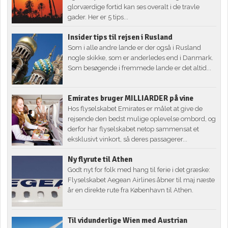
glorværdige fortid kan ses overalt i de travle
gader. Her er 5 tips...
Insider tips til rejsen i Rusland
Som i alle andre lande er der også i Rusland
nogle skikke, som er anderledes end i Danmark.
Som besøgende i fremmede lande er det altid...
Emirates bruger MILLIARDER på vine
Hos flyselskabet Emirates er målet at give de
rejsende den bedst mulige oplevelse ombord, og
derfor har flyselskabet netop sammensat et
eksklusivt vinkort, så deres passagerer...
Ny flyrute til Athen
Godt nyt for folk med hang til ferie i det græske:
Flyselskabet Aegean Airlines åbner til maj næste
år en direkte rute fra København til Athen.
Til vidunderlige Wien med Austrian