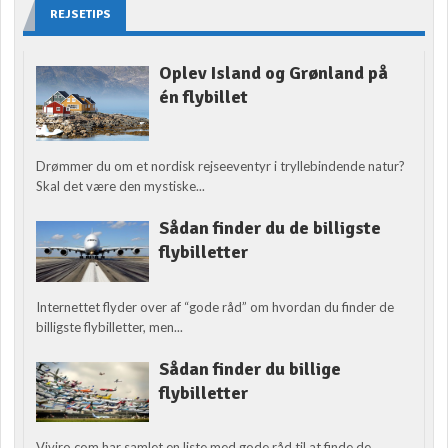
REJSETIPS
Oplev Island og Grønland på
én flybillet
Drømmer du om et nordisk rejseeventyr i tryllebindende natur?
Skal det være den mystiske...
Sådan finder du de billigste
flybilletter
Internettet flyder over af “gode råd” om hvordan du finder de
billigste flybilletter, men...
Sådan finder du billige
flybilletter
Viviro.com har samlet en liste med gode råd til at finde de