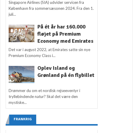
Singapore Airlines (SIA) udvider servicen fra
København fra sommersæsonen 2024. Fra den 1.
juli...
På ét år har 160.000
fløjet på Premium
Economy med Emirates
Det var i august 2022, at Emirates satte sin nye
Premium Economy Class i...
Oplev Island og
Grønland på én flybillet
Drømmer du om et nordisk rejseeventyr i
tryllebindende natur? Skal det være den
mystiske...
FRANKRIG