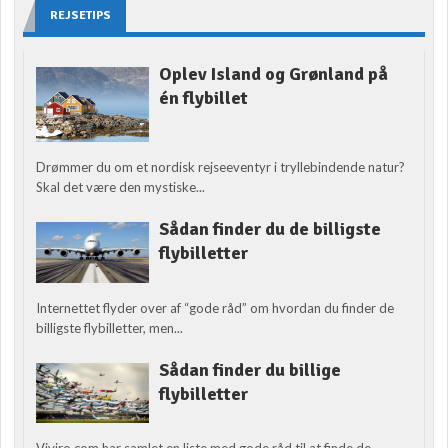
REJSETIPS
Oplev Island og Grønland på
én flybillet
Drømmer du om et nordisk rejseeventyr i tryllebindende natur?
Skal det være den mystiske...
Sådan finder du de billigste
flybilletter
Internettet flyder over af “gode råd” om hvordan du finder de
billigste flybilletter, men...
Sådan finder du billige
flybilletter
Viviro.com har samlet en liste med gode råd til at finde de