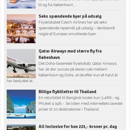
til og fra København....
Seks spændende byer på udsalg
Flyselskabet Czech Airlines har sat seks
spændende rejsemål på udsalg – deriblandt
nogle af Europas smukkeste byer.
Qatar Airways med større fly fra
København
Det Doha-baserede flyselskab, Qatar Airways,
har så stor succes på deres rute mellem
København og Doha, at de efter kun et halvt år
har besluttet at...
Billige flybilletter til Thailand
En returbillet til Bangkok koster kun 3.488,- og
Phuket 4.198,-. Se listen med internettets laveste
priser til 10 destinationer i Thailand.
All Inclusive for kun 221,- kroner pr. dag