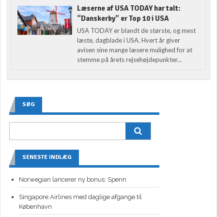
Læserne af USA TODAY har talt:
“Danskerby” er Top 10 i USA
USA TODAY er blandt de største, og mest
læste, dagblade i USA. Hvert år giver
avisen sine mange læsere mulighed for at
stemme på årets rejsehøjdepunkter...
SØG
SENESTE INDLÆG
Norwegian lancerer ny bonus: Spenn
Singapore Airlines med daglige afgange til
København