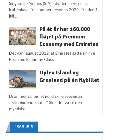
Singapore Airlines (SIA) udvider servicen fra
København fra sommersæsonen 2024. Fra den 1.
juli...
På ét år har 160.000
fløjet på Premium
Economy med Emirates
Det var i august 2022, at Emirates satte sin nye
Premium Economy Class i...
Oplev Island og
Grønland på én flybillet
Drømmer du om et nordisk rejseeventyr i
tryllebindende natur? Skal det være den
mystiske...
FRANKRIG