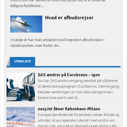
billigste flybilletter....
Hvad er afbudsrejser
I mange år har man arbejdet med begrebet afbudsrejser i
rejsebranchen, men findes de...
UDVALGTE
SAS ændrer på Eurobonus – igen
Nu har SAS endnu engang ændret på vilkårene
til deres bonusprogram Eurobonus. Denne gang
betyder ændringen at man ikke længere kan
forære sine point væk til...
easyJet åbner København-Milano
Europas fjerdestørste flyselskab vokser fortsat og
udvider sit europæiske rutenet med endnu en
dansk rute. easyJet er dermed oppe på tre ruter