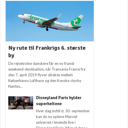
Ny rute til Frankrigs 6. største
by
De rejselystne danskere får en ny fransk
weekend-destination, når Transavia France fra
den 7. april 2019 flyver direkte mellem
Københavns Lufthavn og den franske storby
Nantes...
Disneyland Paris hylder
superheltene
Hver dag indtil d. 30. september
kan du nu opleve Marvel-
universet i levende live i
Disneyland Paris. Marvel-fans i