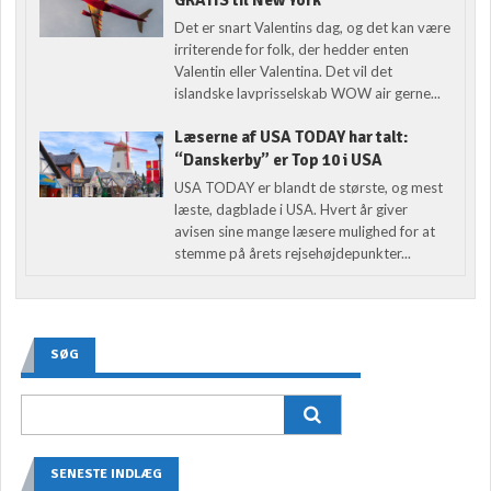
GRATIS til New York
Det er snart Valentins dag, og det kan være
irriterende for folk, der hedder enten
Valentin eller Valentina. Det vil det
islandske lavprisselskab WOW air gerne...
Læserne af USA TODAY har talt:
“Danskerby” er Top 10 i USA
USA TODAY er blandt de største, og mest
læste, dagblade i USA. Hvert år giver
avisen sine mange læsere mulighed for at
stemme på årets rejsehøjdepunkter...
SØG
SENESTE INDLÆG