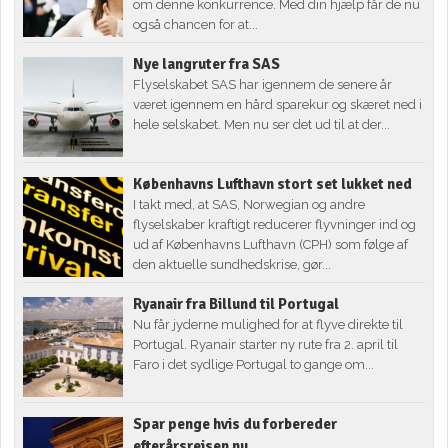
om denne konkurrence. Med din hjælp får de nu
også chancen for at...
Nye langruter fra SAS
Flyselskabet SAS har igennem de senere år
været igennem en hård sparekur og skæret ned i
hele selskabet. Men nu ser det ud til at der...
Københavns Lufthavn stort set lukket ned
I takt med, at SAS, Norwegian og andre
flyselskaber kraftigt reducerer flyvninger ind og
ud af Københavns Lufthavn (CPH) som følge af
den aktuelle sundhedskrise, gør...
Ryanair fra Billund til Portugal
Nu får jyderne mulighed for at flyve direkte til
Portugal. Ryanair starter ny rute fra 2. april til
Faro i det sydlige Portugal to gange om...
Spar penge hvis du forbereder
efterårsrejsen nu