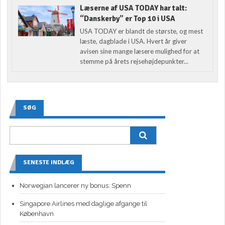
Læserne af USA TODAY har talt:
“Danskerby” er Top 10 i USA
USA TODAY er blandt de største, og mest
læste, dagblade i USA. Hvert år giver
avisen sine mange læsere mulighed for at
stemme på årets rejsehøjdepunkter...
SØG
SENESTE INDLÆG
Norwegian lancerer ny bonus: Spenn
Singapore Airlines med daglige afgange til
København