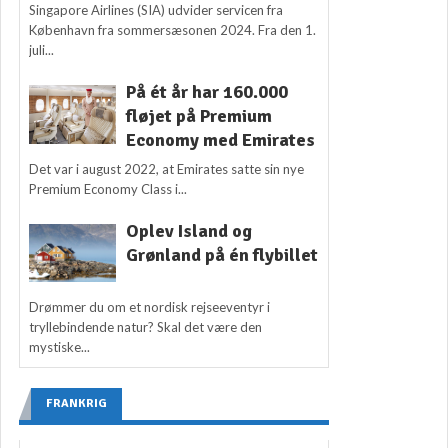
Singapore Airlines (SIA) udvider servicen fra
København fra sommersæsonen 2024. Fra den 1.
juli...
På ét år har 160.000
fløjet på Premium
Economy med Emirates
Det var i august 2022, at Emirates satte sin nye
Premium Economy Class i...
Oplev Island og
Grønland på én flybillet
Drømmer du om et nordisk rejseeventyr i
tryllebindende natur? Skal det være den
mystiske...
FRANKRIG