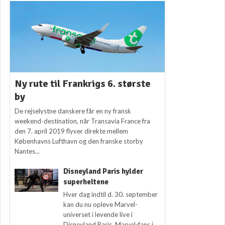
Ny rute til Frankrigs 6. største
by
De rejselystne danskere får en ny fransk
weekend-destination, når Transavia France fra
den 7. april 2019 flyver direkte mellem
Københavns Lufthavn og den franske storby
Nantes...
Disneyland Paris hylder
superheltene
Hver dag indtil d. 30. september
kan du nu opleve Marvel-
universet i levende live i
Disneyland Paris. Marvel-fans i