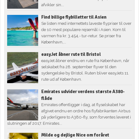
afvikler sin...
Find billige flybilletter til Asien
Se listen med internettets laveste flypriser til over
de 10 mest populære rejsemål i Asien. Kom til
varmen fra kr. 3.454,- tur-retur. Se priser fra
København,...
easyJet åbner rute til Bristol
easyJet åbner endnu en rute fra København, når
selskabet fra 28. september flyver til den
sydengelske by Bristol. Ruten bliver easyJets 11.
rute ud af København.
Emirates udvider verdens største A380-
flåde
Emirates offentliggør i dag, at flyselskabet har
afgivet endnu en ordre hos flyfabrikanten Airbus
på yderligere to A380-fly, som forventes leveret i
slutningen af 2017. Emirates...
Milde og dejlige Nice om foråret