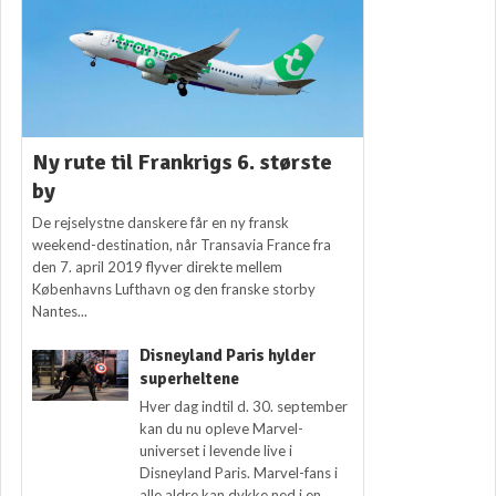
Ny rute til Frankrigs 6. største
by
De rejselystne danskere får en ny fransk
weekend-destination, når Transavia France fra
den 7. april 2019 flyver direkte mellem
Københavns Lufthavn og den franske storby
Nantes...
Disneyland Paris hylder
superheltene
Hver dag indtil d. 30. september
kan du nu opleve Marvel-
universet i levende live i
Disneyland Paris. Marvel-fans i
alle aldre kan dykke ned i en...