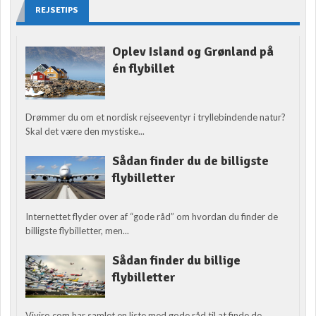
REJSETIPS
Oplev Island og Grønland på
én flybillet
Drømmer du om et nordisk rejseeventyr i tryllebindende natur?
Skal det være den mystiske...
Sådan finder du de billigste
flybilletter
Internettet flyder over af “gode råd” om hvordan du finder de
billigste flybilletter, men...
Sådan finder du billige
flybilletter
Viviro.com har samlet en liste med gode råd til at finde de