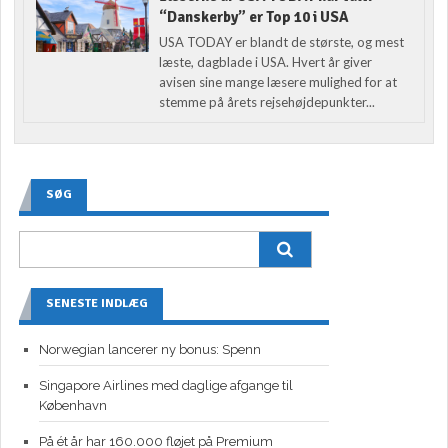
“Danskerby” er Top 10 i USA
USA TODAY er blandt de største, og mest
læste, dagblade i USA. Hvert år giver
avisen sine mange læsere mulighed for at
stemme på årets rejsehøjdepunkter...
SØG
SENESTE INDLÆG
Norwegian lancerer ny bonus: Spenn
Singapore Airlines med daglige afgange til
København
På ét år har 160.000 fløjet på Premium