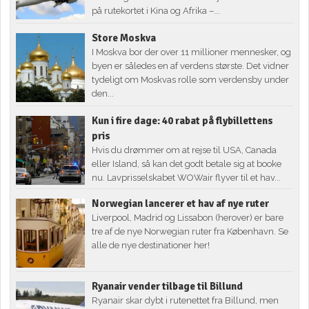
på rutekortet i Kina og Afrika –...
Store Moskva
I Moskva bor der over 11 millioner mennesker, og
byen er således en af verdens største. Det vidner
tydeligt om Moskvas rolle som verdensby under
den...
Kun i fire dage: 40 rabat på flybillettens
pris
Hvis du drømmer om at rejse til USA, Canada
eller Island, så kan det godt betale sig at booke
nu. Lavprisselskabet WOWair flyver til et hav...
Norwegian lancerer et hav af nye ruter
Liverpool, Madrid og Lissabon (herover) er bare
tre af de nye Norwegian ruter fra København. Se
alle de nye destinationer her!
Ryanair vender tilbage til Billund
Ryanair skar dybt i rutenettet fra Billund, men