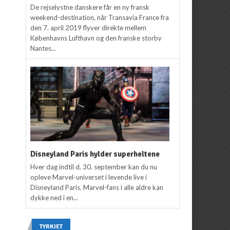
2017
s
De rejselystne danskere får en ny fransk
weekend-destination, når Transavia France fra
den 7. april 2019 flyver direkte mellem
Københavns Lufthavn og den franske storby
Nantes...
Disneyland Paris hylder superheltene
Hver dag indtil d. 30. september kan du nu
opleve Marvel-universet i levende live i
Disneyland Paris. Marvel-fans i alle aldre kan
dykke ned i en...
TYRKIET