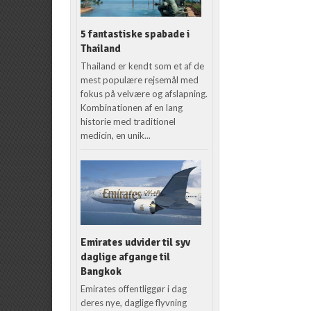
5 fantastiske spabade i
Thailand
Thailand er kendt som et af de
mest populære rejsemål med
fokus på velvære og afslapning.
Kombinationen af en lang
historie med traditionel
medicin, en unik...
Emirates udvider til syv
daglige afgange til
Bangkok
Emirates offentliggør i dag
deres nye, daglige flyvning