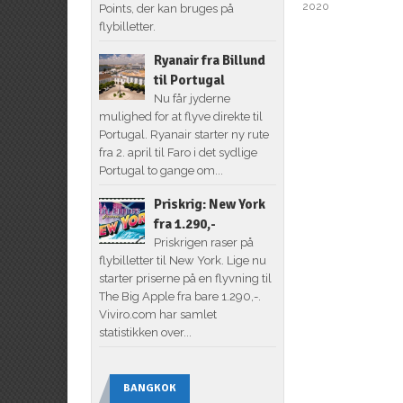
2020
Points, der kan bruges på
flybilletter.
Ryanair fra Billund
til Portugal
Nu får jyderne
mulighed for at flyve direkte til
Portugal. Ryanair starter ny rute
fra 2. april til Faro i det sydlige
Portugal to gange om...
Priskrig: New York
fra 1.290,-
Priskrigen raser på
flybilletter til New York. Lige nu
starter priserne på en flyvning til
The Big Apple fra bare 1.290,-.
Viviro.com har samlet
statistikken over...
BANGKOK