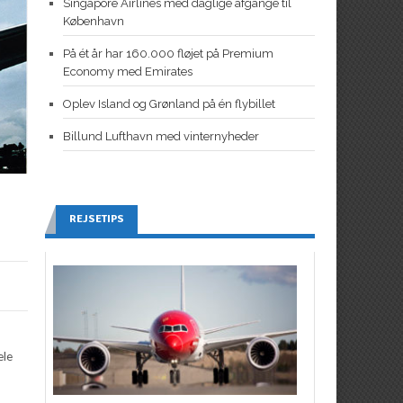
Singapore Airlines med daglige afgange til
København
På ét år har 160.000 fløjet på Premium
Economy med Emirates
Oplev Island og Grønland på én flybillet
Billund Lufthavn med vinternyheder
REJSETIPS
ele