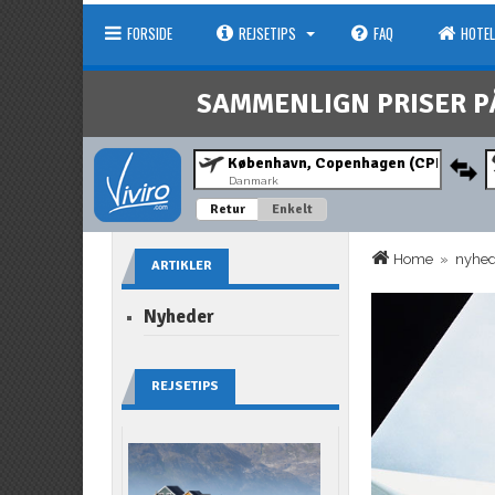
FORSIDE
REJSETIPS
FAQ
HOTEL
SAMMENLIGN PRISER P
Danmark
Retur
Enkelt
Home
»
nyhe
ARTIKLER
Nyheder
REJSETIPS