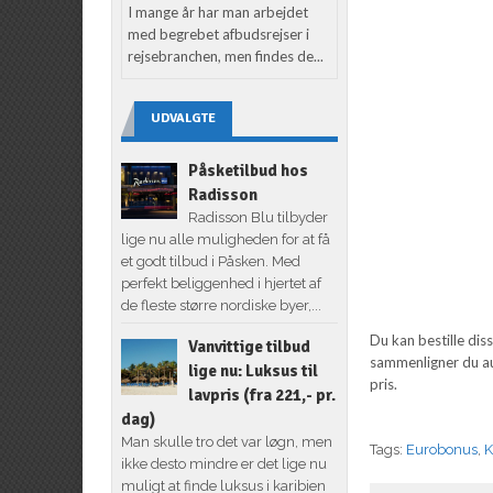
I mange år har man arbejdet
med begrebet afbudsrejser i
rejsebranchen, men findes de...
UDVALGTE
Påsketilbud hos
Radisson
Radisson Blu tilbyder
lige nu alle muligheden for at få
et godt tilbud i Påsken. Med
perfekt beliggenhed i hjertet af
de fleste større nordiske byer,...
Du kan bestille dis
Vanvittige tilbud
sammenligner du au
lige nu: Luksus til
pris.
lavpris (fra 221,- pr.
dag)
Man skulle tro det var løgn, men
Tags:
Eurobonus
,
ikke desto mindre er det lige nu
muligt at finde luksus i karibien