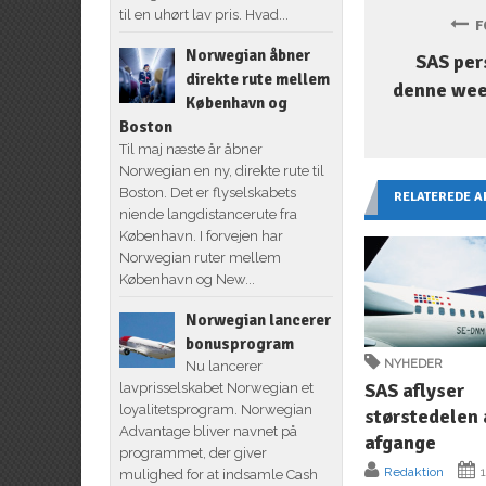
til en uhørt lav pris. Hvad...
FO
Norwegian åbner
SAS per
direkte rute mellem
denne we
København og
Boston
Til maj næste år åbner
Norwegian en ny, direkte rute til
Boston. Det er flyselskabets
RELATEREDE A
niende langdistancerute fra
København. I forvejen har
Norwegian ruter mellem
København og New...
Norwegian lancerer
bonusprogram
NYHEDER
Nu lancerer
SAS aflyser
lavprisselskabet Norwegian et
loyalitetsprogram. Norwegian
størstedelen 
Advantage bliver navnet på
afgange
programmet, der giver
Redaktion
1
mulighed for at indsamle Cash