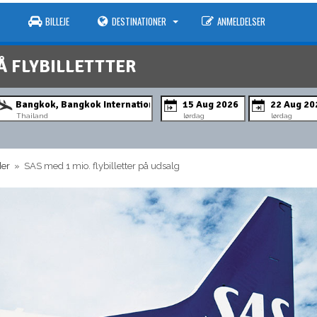
BILLEJE
DESTINATIONER
ANMELDELSER
Å FLYBILLETTTER
Thailand
lørdag
lørdag
der
» SAS med 1 mio. flybilletter på udsalg