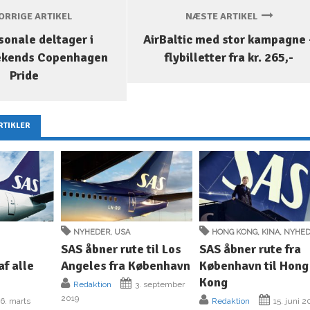
RRIGE ARTIKEL
NÆSTE ARTIKEL
sonale deltager i
AirBaltic med stor kampagne 
ekends Copenhagen
flybilletter fra kr. 265,-
Pride
RTIKLER
NYHEDER
,
USA
HONG KONG
,
KINA
,
NYHE
SAS åbner rute til Los
SAS åbner rute fra
af alle
Angeles fra København
København til Hong
Kong
Redaktion
3. september
2019
6. marts
Redaktion
15. juni 2