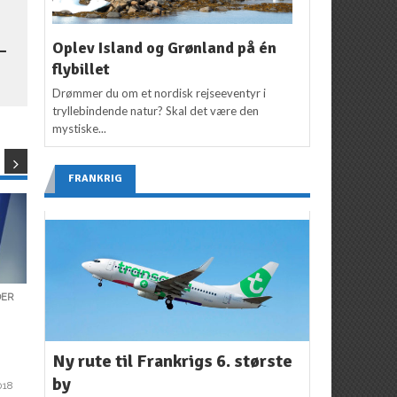
Oplev Island og Grønland på én
–
flybillet
Drømmer du om et nordisk rejseeventyr i
tryllebindende natur? Skal det være den
mystiske...
FRANKRIG
DER
AKTUELT
,
NYHEDER
NYHEDER
Denne lufthavn har
11 nye ruter med SAS
S
Amerikas bedste
til sommer fra
Ny rute til Frankrigs 6. største
service
Danmark
by
018
Redaktion
5. april 2018
Redaktion
17. oktober