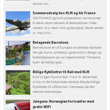
skriver om...
Sommerudsalg hos KLM og Air France
AIR FRANCE og KLM præsenterer varme priser
til deres store netværk af destinationer i hele
verden, bl.a. New York og Bangkok. Bestil senest
11. maj 2011,...
Betagende Barcelona
Barcelona er en af Europas smukkeste storbyer.
Her går kunst, arkitektur, gastronomi, design og
fodboldpassion op i en højere enhed. Tilmed er
byen så heldig også...
Billige flybilletter til Bali med KLM
KLM vil igen flyve til Bali. Fra d. 6. december
2009 vil det hollandske selskab tilbyde billige
flybilletter til lufthavnen i Denpasar på den
skønne indonesiske...
Julegave: Norwegian fortsætter med
gratis WiFi