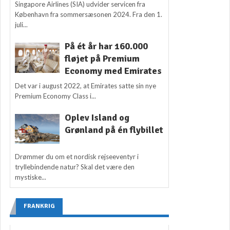
Singapore Airlines (SIA) udvider servicen fra
København fra sommersæsonen 2024. Fra den 1.
juli...
På ét år har 160.000
fløjet på Premium
Economy med Emirates
Det var i august 2022, at Emirates satte sin nye
Premium Economy Class i...
Oplev Island og
Grønland på én flybillet
Drømmer du om et nordisk rejseeventyr i
tryllebindende natur? Skal det være den
mystiske...
FRANKRIG