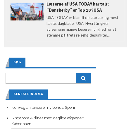
Læserne af USA TODAY har talt:
“Danskerby” er Top 10 i USA
USA TODAY er blandt de største, og mest
læste, dagblade i USA. Hvert år giver
avisen sine mange læsere mulighed for at
stemme på årets rejsehøjdepunkter...
SØG
SENESTE INDLÆG
Norwegian lancerer ny bonus: Spenn
Singapore Airlines med daglige afgange til
København