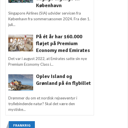
København
Singapore Airlines (SIA) udvider servicen fra
København fra sommersæsonen 2024. Fra den 1.
juli...
På ét år har 160.000
fløjet på Premium
Economy med Emirates
Det var i august 2022, at Emirates satte sin nye
Premium Economy Class i...
Oplev Island og
Grønland på én flybillet
Drømmer du om et nordisk rejseeventyr i
tryllebindende natur? Skal det være den
mystiske...
FRANKRIG