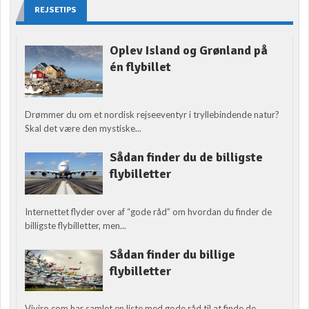
REJSETIPS
Oplev Island og Grønland på
én flybillet
Drømmer du om et nordisk rejseeventyr i tryllebindende natur?
Skal det være den mystiske...
Sådan finder du de billigste
flybilletter
Internettet flyder over af “gode råd” om hvordan du finder de
billigste flybilletter, men...
Sådan finder du billige
flybilletter
Viviro.com har samlet en liste med gode råd til at finde de