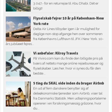
3.047,- for en returrejse til Abu Dhabi. Dét er
billigt!
Flyselskab fejrer 10 år på København-New
York rute
Delta Air Lines tilbyder igen i år mulighed for
daglige non-stop afgange hen over sommeren
fra Københavns Lufthavn til JFK i New York. 10-
års jubilæet fejres...
Vi anbefaler: Kilroy Travels
På Viviro.com kan du finde den billigste pris på
tværs af nettets mange online rejsebureauer og
flyselskaber. Læs her, hvor vi synes du får den
bedste...
5 ting du SKAL vide inden du bruger Airbnb
En ud af fem danskere benytter sig af
deleøkonomiske tjenester som Airbnb, viser tal
fra Danmarks Statistik. Men udlejningsportalerne
opererer i en forsikringsmæssig gråzone, hvor
du...