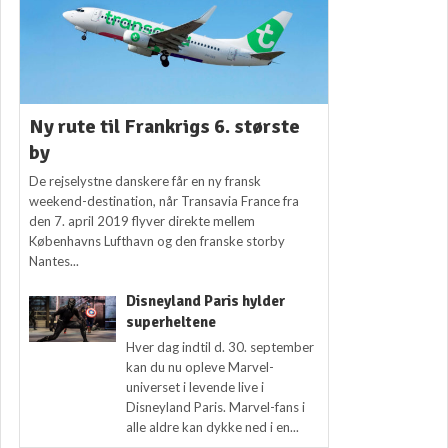
Ny rute til Frankrigs 6. største
by
De rejselystne danskere får en ny fransk
weekend-destination, når Transavia France fra
den 7. april 2019 flyver direkte mellem
Københavns Lufthavn og den franske storby
Nantes...
Disneyland Paris hylder
superheltene
Hver dag indtil d. 30. september
kan du nu opleve Marvel-
universet i levende live i
Disneyland Paris. Marvel-fans i
alle aldre kan dykke ned i en...