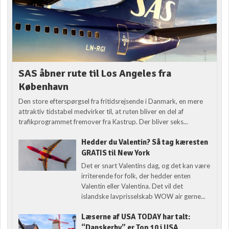
SAS åbner rute til Los Angeles fra
København
Den store efterspørgsel fra fritidsrejsende i Danmark, en mere
attraktiv tidstabel medvirker til, at ruten bliver en del af
trafikprogrammet fremover fra Kastrup. Der bliver seks...
Hedder du Valentin? Så tag kæresten
GRATIS til New York
Det er snart Valentins dag, og det kan være
irriterende for folk, der hedder enten
Valentin eller Valentina. Det vil det
islandske lavprisselskab WOW air gerne...
Læserne af USA TODAY har talt:
“Danskerby” er Top 10 i USA