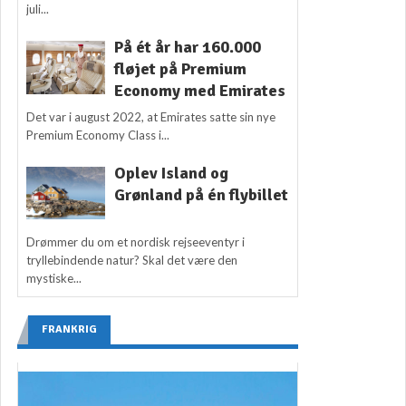
juli...
På ét år har 160.000
fløjet på Premium
Economy med Emirates
Det var i august 2022, at Emirates satte sin nye
Premium Economy Class i...
Oplev Island og
Grønland på én flybillet
Drømmer du om et nordisk rejseeventyr i
tryllebindende natur? Skal det være den
mystiske...
FRANKRIG