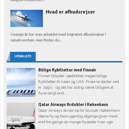
Hvad er afbudsrejser
I mange år har man arbejdet med begrebet afbudsrejser i
rejsebranchen, men findes de...
UDVALGTE
Billige flybilletter med Finnair
Finnair tilbyder i øjeblikket meget billige
flybilletter til Asien og USA. Priserne starter ved
kr. 2990,- og det har aldrig været billigere at
flyve langt end...
Qatar Airways firdobler i København
Qatar Airways skruer op for blusset i København.
Større fly og flere ugentlig afgange giver mere
end fire gange så mange flysæder hver uge.