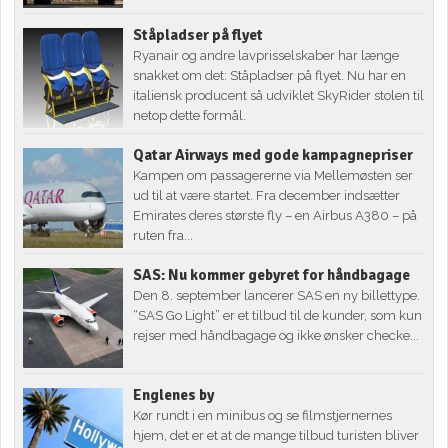
Ståpladser på flyet
Ryanair og andre lavprisselskaber har længe
snakket om det: Ståpladser på flyet. Nu har en
italiensk producent så udviklet SkyRider stolen til
netop dette formål.
Qatar Airways med gode kampagnepriser
Kampen om passagererne via Mellemøsten ser
ud til at være startet. Fra december indsætter
Emirates deres største fly – en Airbus A380 – på
ruten fra...
SAS: Nu kommer gebyret for håndbagage
Den 8. september lancerer SAS en ny billettype.
“SAS Go Light” er et tilbud til de kunder, som kun
rejser med håndbagage og ikke ønsker checke...
Englenes by
Kør rundt i en minibus og se filmstjernernes
hjem, det er et at de mange tilbud turisten bliver