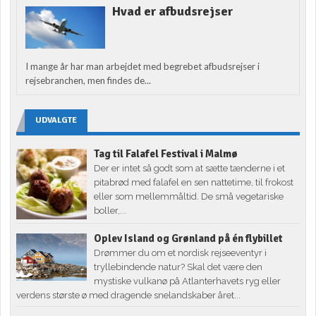
Hvad er afbudsrejser
I mange år har man arbejdet med begrebet afbudsrejser i
rejsebranchen, men findes de...
UDVALGTE
Tag til Falafel Festival i Malmø
Der er intet så godt som at sætte tænderne i et
pitabrød med falafel en sen nattetime, til frokost
eller som mellemmåltid. De små vegetariske
boller,...
Oplev Island og Grønland på én flybillet
Drømmer du om et nordisk rejseeventyr i
tryllebindende natur? Skal det være den
mystiske vulkanø på Atlanterhavets ryg eller
verdens største ø med dragende snelandskaber året...