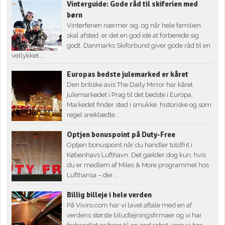
Vinterguide: Gode råd til skiferien med
børn
Vinterferien nærmer sig, og når hele familien
skal afsted, er det en god idé at forberede sig
godt. Danmarks Skiforbund giver gode råd til en
vellykket...
Europas bedste julemarked er kåret
Den britiske avis The Daily Mirror har kåret
julemarkedet i Prag til det bedste i Europa.
Markedet finder sted i smukke, historiske og som
regel sneklædte...
Optjen bonuspoint på Duty-Free
Optjen bonuspoint når du handler toldfrit i
Københavs Lufthavn. Det gælder dog kun, hvis
du er medlem af Miles & More programmet hos
Lufthansa – der...
Billig billeje i hele verden
På Viviro.com har vi lavet aftale med en af
verdens største biludlejningsfirmaer og vi har