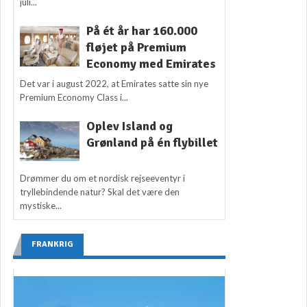
juli...
På ét år har 160.000
fløjet på Premium
Economy med Emirates
Det var i august 2022, at Emirates satte sin nye
Premium Economy Class i...
Oplev Island og
Grønland på én flybillet
Drømmer du om et nordisk rejseeventyr i
tryllebindende natur? Skal det være den
mystiske...
FRANKRIG