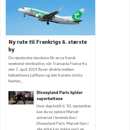
Ny rute til Frankrigs 6. største
by
De rejselystne danskere får en ny fransk
weekend-destination, når Transavia France fra
den 7. april 2019 flyver direkte mellem
Københavns Lufthavn og den franske storby
Nantes...
Disneyland Paris hylder
superheltene
Hver dag indtil d. 30. september
kan du nu opleve Marvel-
universet i levende live i
Disneyland Paris. Marvel-fans i
alle aldre kan dykke ned i en...