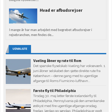
Hvad er afbudsrejser
I mange år har man arbejdet med begrebet afbudsrejser i
rejsebranchen, men findes de...
UDVALGTE
Vueling åbner ny rute til Rom
Det spanske flyselskab Vueling har vokseværk. 1.
juni åbner selskabet den sjette direkte rute fra
København – denne gang med to ugentlige
afgange til Roms Fiumicino-lufthavn...
Første fly til Philadelphia
Tirsdag 30. maj letter første Icelandairfly til
Philadelphia, Pennsylvania på den amerikanske
østkyst med fire ugentlige afgange onsdag,
fredag, lørdag og søndag. Philadelphia er godt