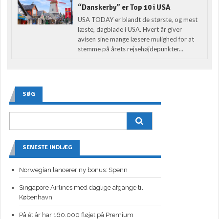
“Danskerby” er Top 10 i USA
USA TODAY er blandt de største, og mest
læste, dagblade i USA. Hvert år giver
avisen sine mange læsere mulighed for at
stemme på årets rejsehøjdepunkter...
SØG
SENESTE INDLÆG
Norwegian lancerer ny bonus: Spenn
Singapore Airlines med daglige afgange til
København
På ét år har 160.000 fløjet på Premium