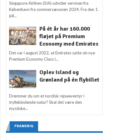
Singapore Airlines (SIA) udvider servicen fra
København fra sommersæsonen 2024. Fra den 1.
juli...
På ét år har 160.000
fløjet på Premium
Economy med Emirates
Det var i august 2022, at Emirates satte sin nye
Premium Economy Class i...
Oplev Island og
Grønland på én flybillet
Drømmer du om et nordisk rejseeventyr i
tryllebindende natur? Skal det være den
mystiske...
FRANKRIG