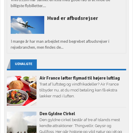
billigste flybilletter....
Hvad er afbudsrejser
I mange år har man arbejdet med begrebet afbudsrejser i
rejsebranchen, men findes de...
UDVALGTE
Air France løfter flymad til højere luftlag
Træt af luftsteg og vindfrikadeller? Air France
tilbyder nu, at du mod betaling kan få ekstra
lækker mad i luften.
Den Gyldne Cirkel
Den gyldne cirkel består af tre af Islands mest
kendte attraktioner: Thingvellir, Geysir og
Gullfoss. Her går historie og vild natur op i ét og