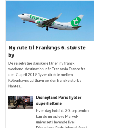
Ny rute til Frankrigs 6. største
by
De rejselystne danskere får en ny fransk
weekend-destination, når Transavia France fra
den 7. april 2019 flyver direkte mellem
Københavns Lufthavn og den franske storby
Nantes...
Disneyland Paris hylder
superheltene
Hver dag indtil d. 30. september
kan du nu opleve Marvel-
universet i levende live i
Disneyland Paris. Marvel-fans i