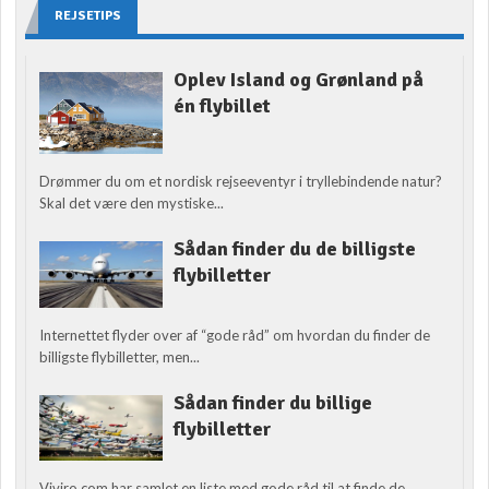
REJSETIPS
Oplev Island og Grønland på
én flybillet
Drømmer du om et nordisk rejseeventyr i tryllebindende natur?
Skal det være den mystiske...
Sådan finder du de billigste
flybilletter
Internettet flyder over af “gode råd” om hvordan du finder de
billigste flybilletter, men...
Sådan finder du billige
flybilletter
Viviro.com har samlet en liste med gode råd til at finde de