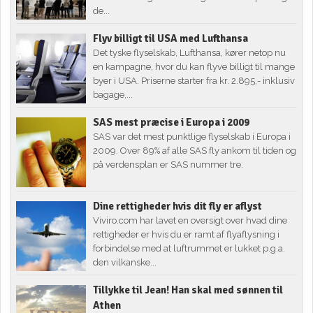
de...
Flyv billigt til USA med Lufthansa
Det tyske flyselskab, Lufthansa, kører netop nu
en kampagne, hvor du kan flyve billigt til mange
byer i USA. Priserne starter fra kr. 2.895,- inklusiv
bagage,...
SAS mest præcise i Europa i 2009
SAS var det mest punktlige flyselskab i Europa i
2009. Over 89% af alle SAS fly ankom til tiden og
på verdensplan er SAS nummer tre.
Dine rettigheder hvis dit fly er aflyst
Viviro.com har lavet en oversigt over hvad dine
rettigheder er hvis du er ramt af flyaflysning i
forbindelse med at luftrummet er lukket p.g.a.
den vilkanske...
Tillykke til Jean! Han skal med sønnen til
Athen