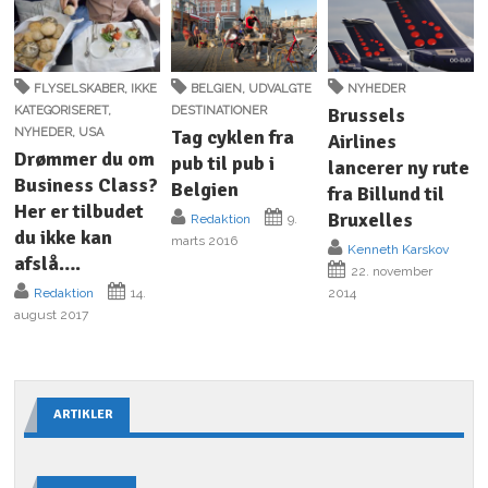
FLYSELSKABER
,
IKKE
BELGIEN
,
UDVALGTE
NYHEDER
KATEGORISERET
,
DESTINATIONER
Brussels
NYHEDER
,
USA
Tag cyklen fra
Airlines
Drømmer du om
pub til pub i
lancerer ny rute
Business Class?
Belgien
fra Billund til
Her er tilbudet
Bruxelles
Redaktion
9.
du ikke kan
marts 2016
Kenneth Karskov
afslå….
22. november
Redaktion
14.
2014
august 2017
ARTIKLER