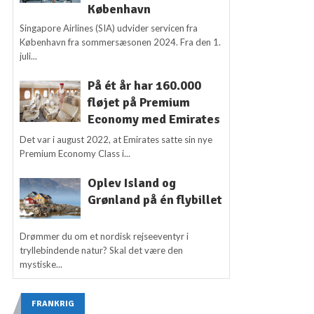
København
Singapore Airlines (SIA) udvider servicen fra
København fra sommersæsonen 2024. Fra den 1.
juli...
På ét år har 160.000
fløjet på Premium
Economy med Emirates
Det var i august 2022, at Emirates satte sin nye
Premium Economy Class i...
Oplev Island og
Grønland på én flybillet
Drømmer du om et nordisk rejseeventyr i
tryllebindende natur? Skal det være den
mystiske...
FRANKRIG