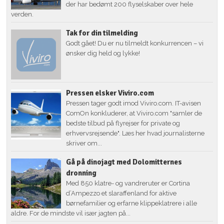
der har bedømt 200 flyselskaber over hele
verden.
Tak for din tilmelding
Godt gået! Du er nu tilmeldt konkurrencen – vi
ønsker dig held og lykke!
Pressen elsker Viviro.com
Pressen tager godt imod Viviro.com. IT-avisen
ComOn konkluderer, at Viviro.com "samler de
bedste tilbud på flyrejser for private og
erhvervsrejsende". Læs her hvad journalisterne
skriver om...
Gå på dinojagt med Dolomitternes
dronning
Med 850 klatre- og vandreruter er Cortina
d’Ampezzo et slaraffenland for aktive
børnefamilier og erfarne klippeklatrere i alle
aldre. For de mindste vil især jagten på...