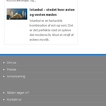
kyststrækninger, og...
Istanbul – stedet hvor østen
og vesten mødes
Istanbul er en fantastisk
kombination af øst og vest. Det
er det perfekte sted at opleve
det moderne liv tilsat et strejf af
østens mystik.
Om os
Presse
Annoncering
Sådan søger vi?
Kontakt os