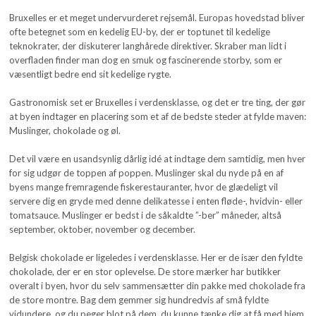
Bruxelles er et meget undervurderet rejsemål. Europas hovedstad bliver
ofte betegnet som en kedelig EU-by, der er toptunet til kedelige
teknokrater, der diskuterer langhårede direktiver. Skraber man lidt i
overfladen finder man dog en smuk og fascinerende storby, som er
væsentligt bedre end sit kedelige rygte.
Gastronomisk set er Bruxelles i verdensklasse, og det er tre ting, der gør
at byen indtager en placering som et af de bedste steder at fylde maven:
Muslinger, chokolade og øl.
Det vil være en usandsynlig dårlig idé at indtage dem samtidig, men hver
for sig udgør de toppen af poppen. Muslinger skal du nyde på en af
byens mange fremragende fiskerestauranter, hvor de glædeligt vil
servere dig en gryde med denne delikatesse i enten fløde-, hvidvin- eller
tomatsauce. Muslinger er bedst i de såkaldte ”-ber” måneder, altså
september, oktober, november og december.
Belgisk chokolade er ligeledes i verdensklasse. Her er de især den fyldte
chokolade, der er en stor oplevelse. De store mærker har butikker
overalt i byen, hvor du selv sammensætter din pakke med chokolade fra
de store montre. Bag dem gemmer sig hundredvis af små fyldte
vidundere, og du peger blot på dem, du kunne tænke dig at få med hjem.