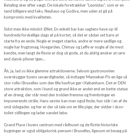
Betaling sker efter vægt. De lokale foretrækker ”Leonidas”, som er en
tand billigere end f.eks. Neuhaus og Godiva, men uden at gå på
kompromis med kvaliteten.
Sidst men ikke mindst: Øllet. En enkelt bar kan sagtens have op til
hundrede forskellige slags øl på kortet, så det er sådan set bare at
starte fra en ende. Nogle er meget stærke, andre er mere sødlige og
nogle har frugtsmag. Hoegarden, Chimay og Leffe er nogle af de mest
kendte, men langt de fleste er dog så gode, at du aldrig ønsker at røre
end dansk pilsner igen…
Åh, ja, lad os ikke glemme attraktionerne. Selvom gastronomien
overskygger byens seværdigheder, så indtager Manneken Pis en lige så
stor rolle i Bruxelles som den lille havfrue gør i København. Det er DEN
store attraktion, som i bund og grund ikke er andet end en bette statue
af en dreng, der står med den trolden fremme og frembringer en
imponerende stråle. Hans søster kan man også finde, hun står i en af de
små sidegader, og her er der så tale om en lille pige, der sidder i skov-
toilet-stillingen og lader vandet løbe.
Grand Place i byens centrum med rådhuset og de flotte historiske
bygninger er også obligatorisk pensum i Bruxelles, ligesom et besøg på