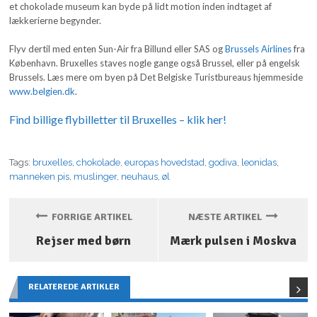
et chokolade museum kan byde på lidt motion inden indtaget af
lækkerierne begynder.
Flyv dertil med enten Sun-Air fra Billund eller SAS og
Brussels Airlines
fra
København. Bruxelles staves nogle gange også Brussel, eller på engelsk
Brussels. Læs mere om byen på Det Belgiske Turistbureaus hjemmeside
www.belgien.dk
.
Find billige flybilletter til Bruxelles – klik her!
Tags:
bruxelles
,
chokolade
,
europas hovedstad
,
godiva
,
leonidas
,
manneken pis
,
muslinger
,
neuhaus
,
øl
FORRIGE ARTIKEL
NÆSTE ARTIKEL
Rejser med børn
Mærk pulsen i Moskva
RELATEREDE ARTIKLER