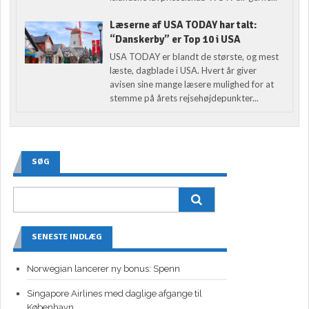
Læserne af USA TODAY har talt:
“Danskerby” er Top 10 i USA
USA TODAY er blandt de største, og mest
læste, dagblade i USA. Hvert år giver
avisen sine mange læsere mulighed for at
stemme på årets rejsehøjdepunkter...
SØG
SENESTE INDLÆG
Norwegian lancerer ny bonus: Spenn
Singapore Airlines med daglige afgange til
København