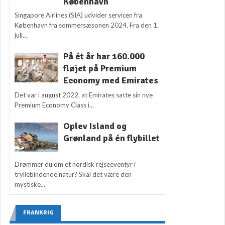
København
Singapore Airlines (SIA) udvider servicen fra
København fra sommersæsonen 2024. Fra den 1.
juli...
På ét år har 160.000
fløjet på Premium
Economy med Emirates
Det var i august 2022, at Emirates satte sin nye
Premium Economy Class i...
Oplev Island og
Grønland på én flybillet
Drømmer du om et nordisk rejseeventyr i
tryllebindende natur? Skal det være den
mystiske...
FRANKRIG