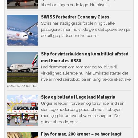
åbenbart ingen ende tage. Nu bliver...
SWISS forbedrer Economy Class
Swiss har stadig gratis forplejning til alle
passagerer, men nu vil de gøre det oplevelsen på
de billige pladser endnu bedre.
Slip for vinterkulden og kom billigt afsted
med Emirates A380
Lad drømmen om sommer og sol blive til
virkelighed allerede nu, når Emirates starter det
nye år med særtilbud på en lang række eksotiske
destinationer fra...
Sjov og ballade i Legoland Malaysia
Ungerne løber i forvejen og forsvinder ind i en
stor Lego ridderborg placeret midt i lobbyen,
mens jeg får udleveret værelsesnøglen. De
griner allerede, og vi...
Flyv for max. 200 kroner – se hvor langt