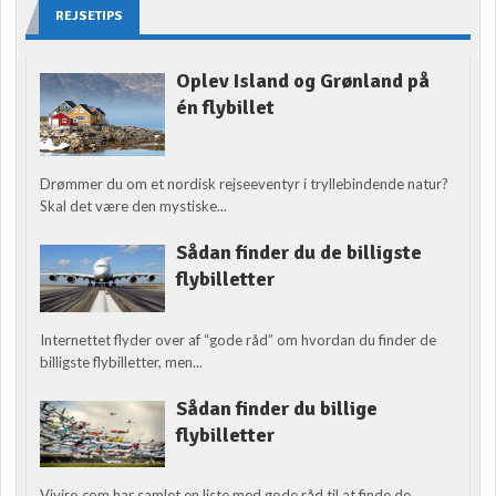
REJSETIPS
Oplev Island og Grønland på
én flybillet
Drømmer du om et nordisk rejseeventyr i tryllebindende natur?
Skal det være den mystiske...
Sådan finder du de billigste
flybilletter
Internettet flyder over af “gode råd” om hvordan du finder de
billigste flybilletter, men...
Sådan finder du billige
flybilletter
Viviro.com har samlet en liste med gode råd til at finde de