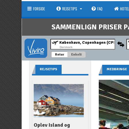
FORSIDE
REJSETIPS
FAQ
HOTEL
SAMMENLIGN PRISER P
Danmark
Retur
Enkelt
REJSETIPS
MEDBRINGE
Oplev Island og