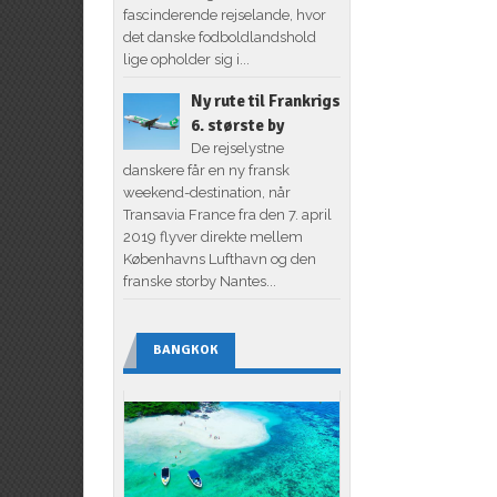
fascinderende rejselande, hvor
det danske fodboldlandshold
lige opholder sig i...
Ny rute til Frankrigs
6. største by
De rejselystne
danskere får en ny fransk
weekend-destination, når
Transavia France fra den 7. april
2019 flyver direkte mellem
Københavns Lufthavn og den
franske storby Nantes...
BANGKOK