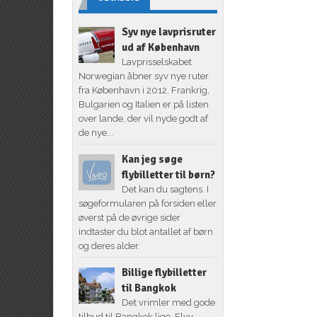
Syv nye lavprisruter
ud af København
Lavprisselskabet
Norwegian åbner syv nye ruter
fra København i 2012. Frankrig,
Bulgarien og Italien er på listen
over lande, der vil nyde godt af
de nye...
Kan jeg søge
flybilletter til børn?
Det kan du sagtens. I
søgeformularen på forsiden eller
øverst på de øvrige sider
indtaster du blot antallet af børn
og deres alder.
Billige flybilletter
til Bangkok
Det vrimler med gode
tilbud til Bangkok lige. Flyv