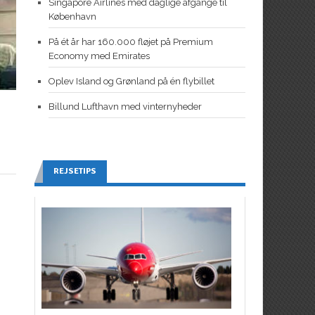
Singapore Airlines med daglige afgange til
København
På ét år har 160.000 fløjet på Premium
Economy med Emirates
Oplev Island og Grønland på én flybillet
Billund Lufthavn med vinternyheder
REJSETIPS