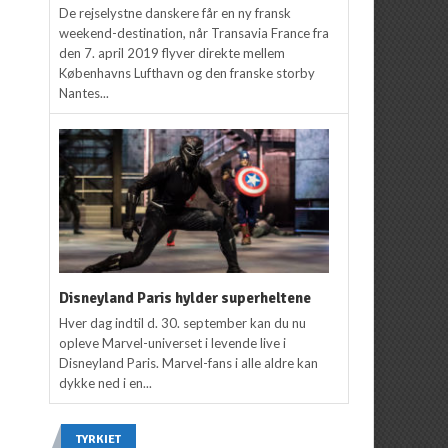
De rejselystne danskere får en ny fransk
weekend-destination, når Transavia France fra
den 7. april 2019 flyver direkte mellem
Københavns Lufthavn og den franske storby
Nantes...
Disneyland Paris hylder superheltene
Hver dag indtil d. 30. september kan du nu
opleve Marvel-universet i levende live i
Disneyland Paris. Marvel-fans i alle aldre kan
dykke ned i en...
TYRKIET