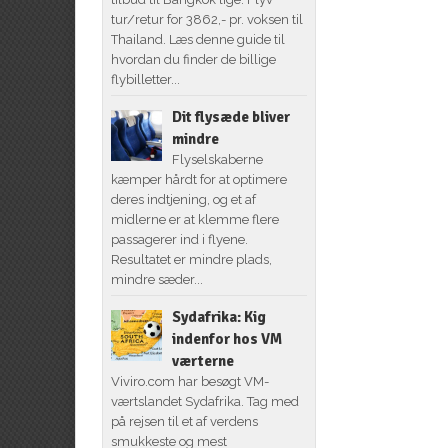
tur/retur for 3862,- pr. voksen til
Thailand. Læs denne guide til
hvordan du finder de billige
flybilletter...
Dit flysæde bliver
mindre
Flyselskaberne
kæmper hårdt for at optimere
deres indtjening, og et af
midlerne er at klemme flere
passagerer ind i flyene.
Resultatet er mindre plads,
mindre sæder...
Sydafrika: Kig
indenfor hos VM
værterne
Viviro.com har besøgt VM-
værtslandet Sydafrika. Tag med
på rejsen til et af verdens
smukkeste og mest