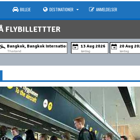
BILLEJE
DESTINATIONER
ANMELDELSER
Å FLYBILLETTTER
Thailand
lørdag
lørdag