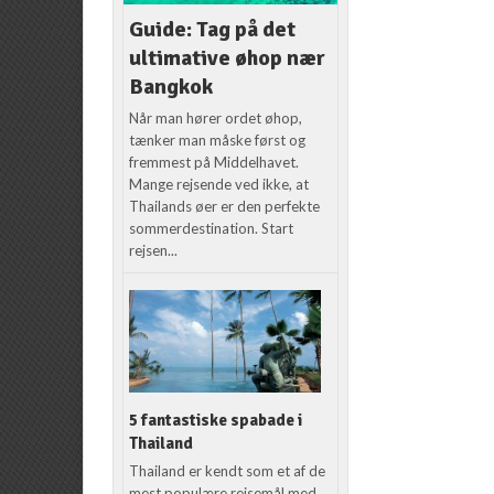
Guide: Tag på det
ultimative øhop nær
Bangkok
Når man hører ordet øhop,
tænker man måske først og
fremmest på Middelhavet.
Mange rejsende ved ikke, at
Thailands øer er den perfekte
sommerdestination. Start
rejsen...
5 fantastiske spabade i
Thailand
Thailand er kendt som et af de
mest populære rejsemål med