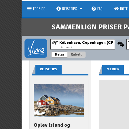
FORSIDE
REJSETIPS
FAQ
HOTEL
SAMMENLIGN PRISER P
Danmark
Retur
Enkelt
REJSETIPS
MEDIER
Oplev Island og