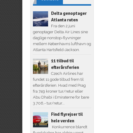
Delta genoptager
Atlanta ruten
Fra den 2.juni
genoptager Delta Air Lines sine
daglige nonstop-flyvninger
mellem Københavns lufthavn og
Atlanta Hartsfield-Jackson.
11 tilbud til
efterårsferien
Czech Airlines har
fundet 11 gode tilbud frem til
efterårsferien. Hvad med Prag
fra 749 kroner tur/retur eller
Abu Dhabi i Emiraterne for bare
3.706,- tur/retur...
Find flyrejser til
hele verden
Konkurrence blandt
flyselskaber har aldrig været