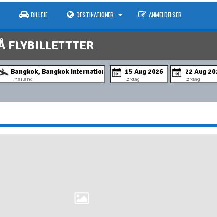
BILLEJE
DESTINATIONER
ANMELDELSER
Å FLYBILLETTTER
Thailand
lørdag
lørdag