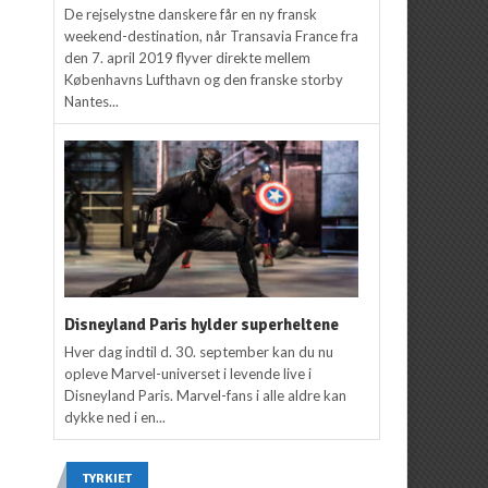
De rejselystne danskere får en ny fransk
weekend-destination, når Transavia France fra
den 7. april 2019 flyver direkte mellem
Københavns Lufthavn og den franske storby
Nantes...
Disneyland Paris hylder superheltene
Hver dag indtil d. 30. september kan du nu
opleve Marvel-universet i levende live i
Disneyland Paris. Marvel-fans i alle aldre kan
dykke ned i en...
TYRKIET