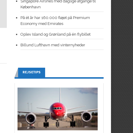
Singapore Airlines med daglige afgange til
København
På ét år har 160.000 fløjet på Premium
Economy med Emirates
Oplev Island og Grønland på én flybillet
Billund Lufthavn med vinternyheder
REJSETIPS