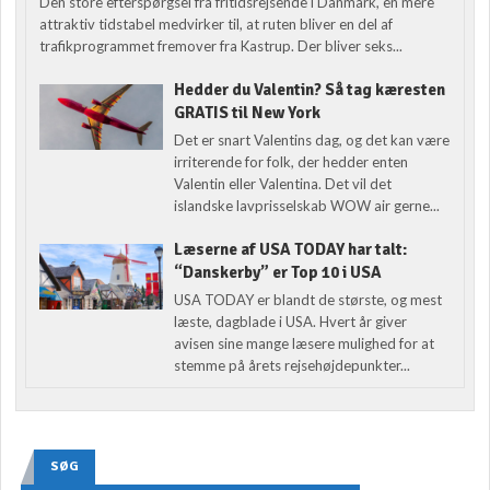
Den store efterspørgsel fra fritidsrejsende i Danmark, en mere
attraktiv tidstabel medvirker til, at ruten bliver en del af
trafikprogrammet fremover fra Kastrup. Der bliver seks...
Hedder du Valentin? Så tag kæresten
GRATIS til New York
Det er snart Valentins dag, og det kan være
irriterende for folk, der hedder enten
Valentin eller Valentina. Det vil det
islandske lavprisselskab WOW air gerne...
Læserne af USA TODAY har talt:
“Danskerby” er Top 10 i USA
USA TODAY er blandt de største, og mest
læste, dagblade i USA. Hvert år giver
avisen sine mange læsere mulighed for at
stemme på årets rejsehøjdepunkter...
SØG