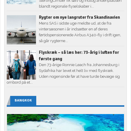
SterlingCimber fik sølv og indtog andenpladsen
blandt regionale flyselskaber i...
Rygter om nye langruter fra Skandinavien
Mens SAS i sidste uge meldte ud, at de fra
vintersæsonen i år indsætter en af deres
førtidspensionerede Airbus A340-fly i drift igen,
så går rygterne...
Flyskræk – så læs her: 73-årig i luften for
første gang
Den 73-årige Ronnie Leach fra Johannesburg i
Sydafrika har levet et helt liv med flyskræk.
Uden nogensinde før at have turde bevæge sig
ombord på et...
BANGKOK