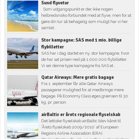
Sund flyvetur
Som udgangspunkt er der ikke nogen
helbredsrisiko forbundet med at flyve, men for at
gøre din tur så behagelig som muligt har vi her
samlet...
Stor kampagne: SAS med 1 mio. billige
flybilletter
SAS har i dag startet en ny, stor kampagne, hvor
de har sat prisen ned på 1.000.000 flybilletter.
Vi ser denne type kampagne fra SAS et...
Qatar Airways: Mere gratis bagage
Fra 1. september får alle Qatar Airways
passagerer mulighed for at medbringe mere
bagage. På Economy Class øges grænsen til 30
kg. pr. person.
airBaltic er årets regionale flyselskab
Det lettiske flyselskab airBaltic blev kåret til
‘Årets flyselskab 2009/2010’ af European
Regions Airline Association (ERA).