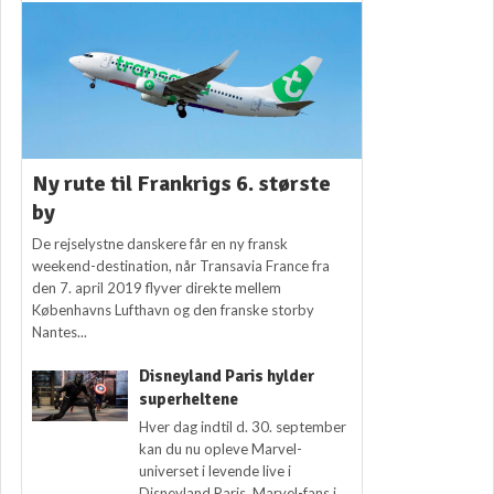
Ny rute til Frankrigs 6. største
by
De rejselystne danskere får en ny fransk
weekend-destination, når Transavia France fra
den 7. april 2019 flyver direkte mellem
Københavns Lufthavn og den franske storby
Nantes...
Disneyland Paris hylder
superheltene
Hver dag indtil d. 30. september
kan du nu opleve Marvel-
universet i levende live i
Disneyland Paris. Marvel-fans i