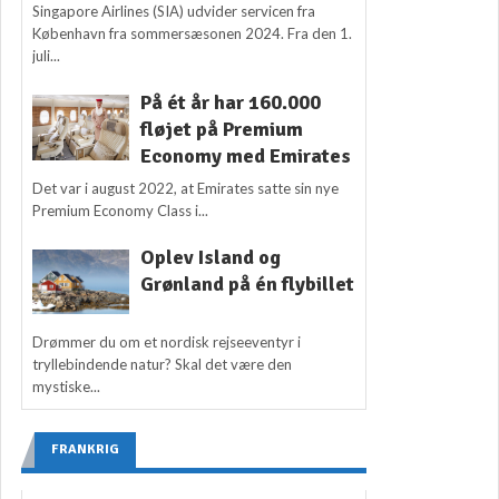
Singapore Airlines (SIA) udvider servicen fra
København fra sommersæsonen 2024. Fra den 1.
juli...
På ét år har 160.000
fløjet på Premium
Economy med Emirates
Det var i august 2022, at Emirates satte sin nye
Premium Economy Class i...
Oplev Island og
Grønland på én flybillet
Drømmer du om et nordisk rejseeventyr i
tryllebindende natur? Skal det være den
mystiske...
FRANKRIG