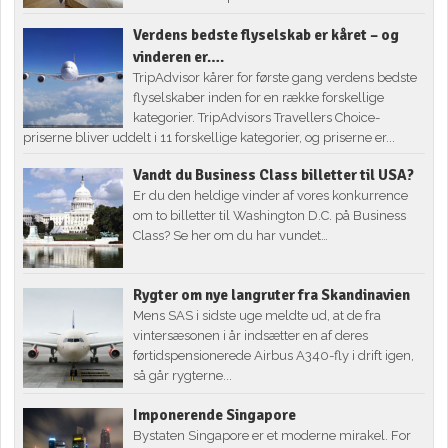
Verdens bedste flyselskab er kåret – og
vinderen er….
TripAdvisor kårer for første gang verdens bedste
flyselskaber inden for en række forskellige
kategorier. TripAdvisors Travellers Choice-
priserne bliver uddelt i 11 forskellige kategorier, og priserne er...
Vandt du Business Class billetter til USA?
Er du den heldige vinder af vores konkurrence
om to billetter til Washington D.C. på Business
Class? Se her om du har vundet…
Rygter om nye langruter fra Skandinavien
Mens SAS i sidste uge meldte ud, at de fra
vintersæsonen i år indsætter en af deres
førtidspensionerede Airbus A340-fly i drift igen,
så går rygterne...
Imponerende Singapore
Bystaten Singapore er et moderne mirakel. For