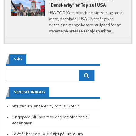
“Danskerby” er Top 10 i USA
USA TODAY er blandt de største, og mest
læste, dagblade i USA. Hvert år giver
avisen sine mange læsere mulighed for at
stemme på årets rejsehøjdepunkter...
SØG
SENESTE INDLÆG
Norwegian lancerer ny bonus: Spenn
Singapore Airlines med daglige afgange til
København
På ét år har 160.000 fløjet på Premium