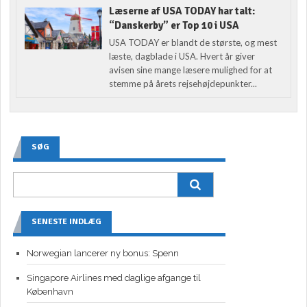
Læserne af USA TODAY har talt:
“Danskerby” er Top 10 i USA
USA TODAY er blandt de største, og mest
læste, dagblade i USA. Hvert år giver
avisen sine mange læsere mulighed for at
stemme på årets rejsehøjdepunkter...
SØG
SENESTE INDLÆG
Norwegian lancerer ny bonus: Spenn
Singapore Airlines med daglige afgange til
København