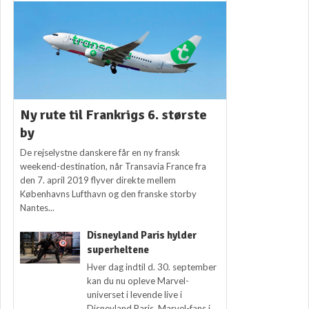
Ny rute til Frankrigs 6. største
by
De rejselystne danskere får en ny fransk
weekend-destination, når Transavia France fra
den 7. april 2019 flyver direkte mellem
Københavns Lufthavn og den franske storby
Nantes...
Disneyland Paris hylder
superheltene
Hver dag indtil d. 30. september
kan du nu opleve Marvel-
universet i levende live i
Disneyland Paris. Marvel-fans i