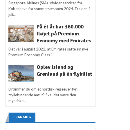
Singapore Airlines (SIA) udvider servicen fra
København fra sommersæsonen 2024. Fra den 1.
juli...
På ét år har 160.000
fløjet på Premium
Economy med Emirates
Det var i august 2022, at Emirates satte sin nye
Premium Economy Class i...
Oplev Island og
Grønland på én flybillet
Drømmer du om et nordisk rejseeventyr i
tryllebindende natur? Skal det være den
mystiske...
FRANKRIG