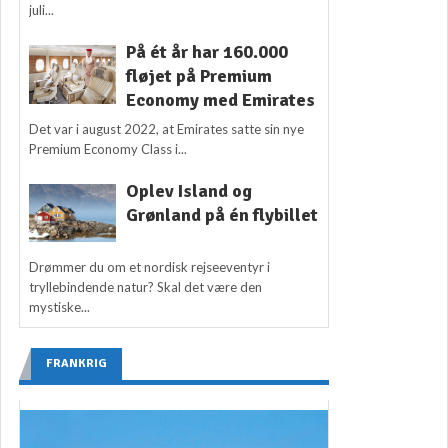
juli...
På ét år har 160.000
fløjet på Premium
Economy med Emirates
Det var i august 2022, at Emirates satte sin nye
Premium Economy Class i...
Oplev Island og
Grønland på én flybillet
Drømmer du om et nordisk rejseeventyr i
tryllebindende natur? Skal det være den
mystiske...
FRANKRIG