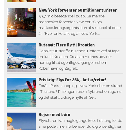
New York forventer 60 millioner turister
59,7 mio besøgende i 2016. Så mange
mennesker forventer New York Citys
markedsføringsorganisation at se i løbet af dette
år. ”Hver enkel afkrog af New York...
Rutenyt: Flere fly til Kroatien
Danske turister får nu endnu lettere ved at tage
en tur til Kroatien. Croatian Airlines udvider
nemlig til 14 ugentlige afgange mellem
København og Zagreb.
Priskrig: Flyv for 264,- kr tur/retur!
Forår i Paris, shopping i New York eller en strand
i Thailand? Priskrigen raser i flybranchen lige nu,
og det skal du drage nytte af. Se...
Rejser med børn
Flyveturen kan nogle gange føles lidt lang for de
små poder, men forbereder du dig ordentligt, så