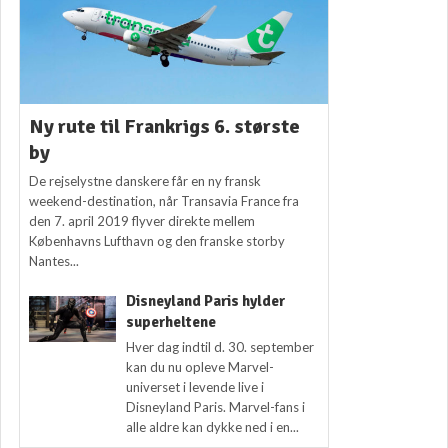
Ny rute til Frankrigs 6. største
by
De rejselystne danskere får en ny fransk
weekend-destination, når Transavia France fra
den 7. april 2019 flyver direkte mellem
Københavns Lufthavn og den franske storby
Nantes...
Disneyland Paris hylder
superheltene
Hver dag indtil d. 30. september
kan du nu opleve Marvel-
universet i levende live i
Disneyland Paris. Marvel-fans i
alle aldre kan dykke ned i en...