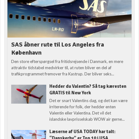
SAS åbner rute til Los Angeles fra
København
Den store efterspørgsel fra fritidsrejsende i Danmark, en mere
attraktiv tidstabel medvirker til, at ruten bliver en del af
trafikprogrammet fremover fra Kastrup. Der bliver seks...
Hedder du Valentin? Så tag kæresten
GRATIS til New York
Det er snart Valentins dag, og det kan være
irriterende for folk, der hedder enten
Valentin eller Valentina. Det vil det
islandske lavprisselskab WOW air gerne...
Læserne af USA TODAY har talt:
“Danskerby” er Top 10 i USA