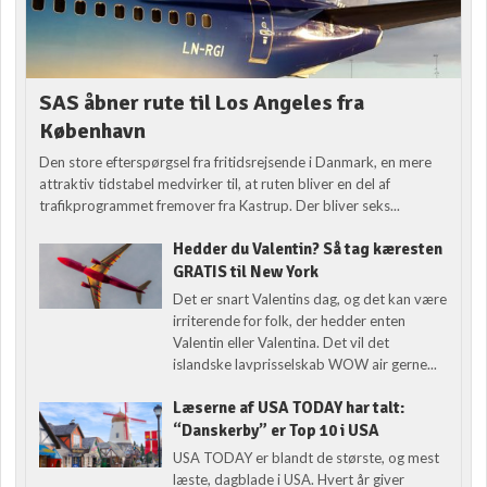
SAS åbner rute til Los Angeles fra
København
Den store efterspørgsel fra fritidsrejsende i Danmark, en mere
attraktiv tidstabel medvirker til, at ruten bliver en del af
trafikprogrammet fremover fra Kastrup. Der bliver seks...
Hedder du Valentin? Så tag kæresten
GRATIS til New York
Det er snart Valentins dag, og det kan være
irriterende for folk, der hedder enten
Valentin eller Valentina. Det vil det
islandske lavprisselskab WOW air gerne...
Læserne af USA TODAY har talt:
“Danskerby” er Top 10 i USA
USA TODAY er blandt de største, og mest
læste, dagblade i USA. Hvert år giver