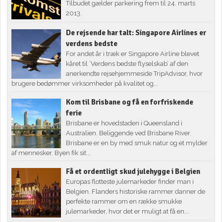
Tilbudet gælder parkering frem til 24. marts
2013.
De rejsende har talt: Singapore Airlines er
verdens bedste
For andet år i træk er Singapore Airline blevet
kåret til ’Verdens bedste flyselskab’ af den
anerkendte rejsehjemmeside TripAdvisor, hvor
brugere bedømmer virksomheder på kvalitet og...
Kom til Brisbane og få en forfriskende
ferie
Brisbane er hovedstaden i Queensland i
Australien. Beliggende ved Brisbane River.
Brisbane er en by med smuk natur og et mylder
af mennesker. Byen fik sit...
Få et ordentligt skud julehygge i Belgien
Europas flotteste julemarkeder finder man i
Belgien. Flanders historiske rammer danner de
perfekte rammer om en række smukke
julemarkeder, hvor det er muligt at få en...