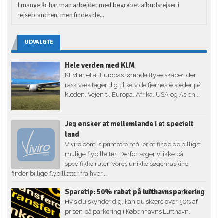
I mange år har man arbejdet med begrebet afbudsrejser i
rejsebranchen, men findes de...
UDVALGTE
Hele verden med KLM
KLM er et af Europas førende flyselskaber, der
rask væk tager dig til selv de fjerneste steder på
kloden. Vejen til Europa, Afrika, USA og Asien...
Jeg ønsker at mellemlande i et specielt
land
Viviro.com ’s primære mål er at finde de billigst
mulige flybilletter. Derfor søger vi ikke på
specifikke ruter. Vores unikke søgemaskine
finder billige flybilletter fra hver...
Sparetip: 50% rabat på lufthavnsparkering
Hvis du skynder dig, kan du skære over 50% af
prisen på parkering i Københavns Lufthavn.