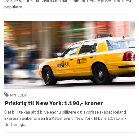
fra 3.758,- tur/retur. Viviro.com har samlet de bedste priser til de mest
populære...
NYHEDER
Priskrig til New York: 1.190,- kroner
Det billige kan altid blive endnu billigere og lavprisselskabet Iceland
Express sænker prisen fra Købehavn til New York til bare 1.190,- inkl.
skatter og...