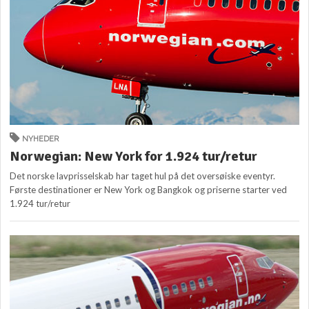
NYHEDER
Norwegian: New York for 1.924 tur/retur
Det norske lavprisselskab har taget hul på det oversøiske eventyr.
Første destinationer er New York og Bangkok og priserne starter ved
1.924 tur/retur