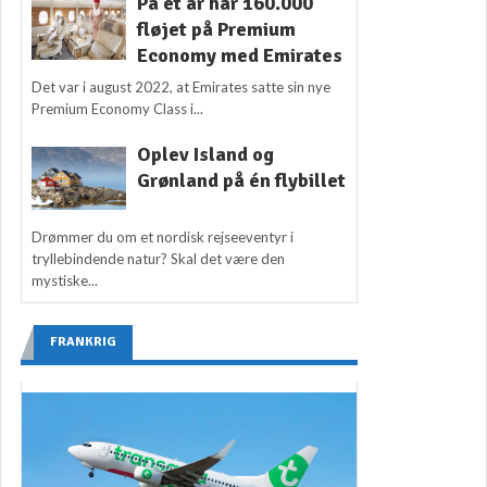
På ét år har 160.000
fløjet på Premium
Economy med Emirates
Det var i august 2022, at Emirates satte sin nye
Premium Economy Class i...
Oplev Island og
Grønland på én flybillet
Drømmer du om et nordisk rejseeventyr i
tryllebindende natur? Skal det være den
mystiske...
FRANKRIG