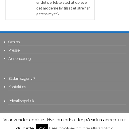
er det perfekte sted at opleve
det moderne liv tilsat et strejf af
østens mystik.
Om os
Presse
Annoncering
Sådan søger vi?
Kontakt os
Privatlivspolitik
Vi anvender cookies. Hvis du fortsætter på siden accepterer
© Copyright 2015, Viviro.com ApS
- Alle rettigheder forbeholdes. Vi
tager forbehold for fejlagtige priser.
du dette.
Læs cookie- og privatlivspolitik
OK