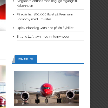
Singapore Airlines med daglige afgange til
København
På ét år har 160.000 fløjet på Premium
Economy med Emirates
Oplev Island og Grønland på én flybillet
Billund Lufthavn med vinternyheder
REJSETIPS