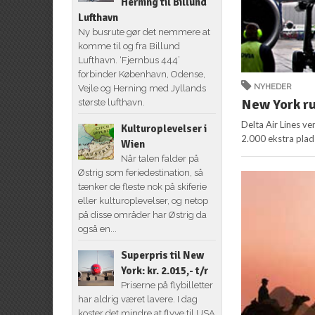
Herning til Billund
Lufthavn
Ny busrute gør det nemmere at
komme til og fra Billund
Lufthavn. ‘Fjernbus 444’
forbinder København, Odense,
NYHEDER
Vejle og Herning med Jyllands
New York ru
største lufthavn.
Delta Air Lines ve
Kulturoplevelser i
2.000 ekstra plads
Wien
Når talen falder på
Østrig som feriedestination, så
tænker de fleste nok på skiferie
eller kulturoplevelser, og netop
på disse områder har Østrig da
også en...
Superpris til New
York: kr. 2.015,- t/r
Priserne på flybilletter
har aldrig været lavere. I dag
koster det mindre at flyve til USA