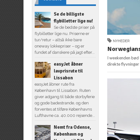
Se de billigste
flybilletter lige nu!
Se de bedste priser på
flybilletter lige nu. Priserne er
tur/retur – altså ikke bare
NYHEDER
oneway lokkepriser – og er
Norwegians 
fundet af danskere på jagt efter...
I weekenden bød 
easyJet åbner
direkte flyvninge
lavprisrute til
Lissabon
easyJet åbner rute fra
København til Lissabon. Ruten
giver adgang til både storbyferie
og gode badestrande, og den
forventes at tilføre Københavns
Lufthavne ca. 40.000 rejsende...
Nemt fra Odense,
København og