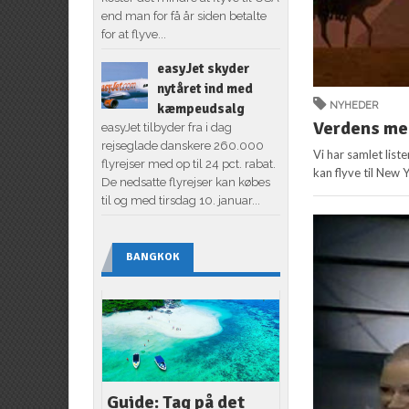
end man for få år siden betalte
for at flyve...
easyJet skyder
nytåret ind med
NYHEDER
kæmpeudsalg
Verdens me
easyJet tilbyder fra i dag
rejseglade danskere 260.000
Vi har samlet list
flyrejser med op til 24 pct. rabat.
kan flyve til New Y
De nedsatte flyrejser kan købes
til og med tirsdag 10. januar...
BANGKOK
Guide: Tag på det