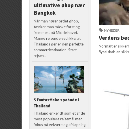
ultimative øhop nær
Bangkok
Når man hører ordet øhop,
tænker man måske først og
NYHEDER
fremmest på Middelhavet.
Verdens be
Mange rejsende ved ikke, at
Thailands øer er den perfekte
Normalt er sikker
sommerdestination. Start
flyselskab en sik
rejsen...
5 fantastiske spabade i
Thailand
Thailand er kendt som et af de
mest populære rejsemål med
fokus på velvære og afslapning.