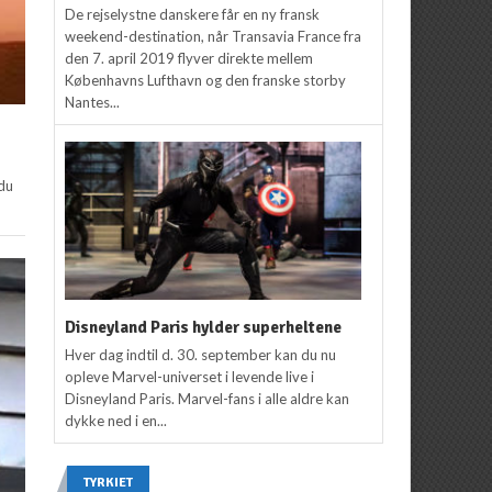
De rejselystne danskere får en ny fransk
weekend-destination, når Transavia France fra
den 7. april 2019 flyver direkte mellem
Københavns Lufthavn og den franske storby
Nantes...
 du
Disneyland Paris hylder superheltene
Hver dag indtil d. 30. september kan du nu
opleve Marvel-universet i levende live i
Disneyland Paris. Marvel-fans i alle aldre kan
dykke ned i en...
TYRKIET