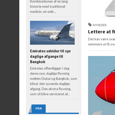
Kombinationen af en lang
historie med traditionel
medicin, en unik...
NYHEDER
Lettere at f
Det kan være svær
nemmere at få over
Emirates udvider til syv
daglige afgange til
Bangkok
Emirates offentliggør i dag
deres nye, daglige flyvning
mellem Dubai og Bangkok, som
bliver den syvende daglige
afgang. Den ekstra flyvning,
som vil blive serviceret af...
USA