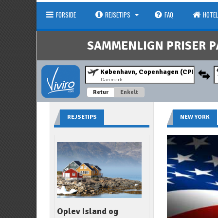
FORSIDE
REJSETIPS
FAQ
HOTEL
SAMMENLIGN PRISER P
Danmark
Retur
Enkelt
REJSETIPS
NEW YORK
Oplev Island og