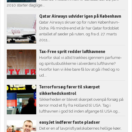
2010 starter daglige...
Qatar Airways udvider igen på København
Qatar Airways skruer op for ruten København-
Doha. På mindre end et år har Qatar fordoblet
antallet af sæder på ruten, og fra d. 27. marts
2011...
Tax-Free sprit redder lufthavnene
Hvorfor skal vi altid trækkes igennem parfume-
og spiritusbutikkerne i alverdens lufthavne?
Hvorfor kan vi ikke bare få lov at gå i fred og ro
ud...
Terrorforsøg fører til skærpet
sikkerhedskontrol
Sikkerheden er blevet skærpet ovenpå forsøg på
terror mod et fly fra Holland til USA. Tag i
lufthavnen i god tid inden afgange til USA og...
easyJet indfører faste pladser
Det er en af lavprisflyselskabernes hellige køer,