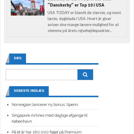
“Danskerby” er Top 10 i USA
USA TODAY er blandt de største, og mest
læste, dagblade i USA. Hvert år giver
avisen sine mange læsere mulighed for at
stemme på årets rejsehøjdepunkter...
SØG
SENESTE INDLÆG
Norwegian lancerer ny bonus: Spenn
Singapore Airlines med daglige afgange til
København
På ét år har 160.000 fløjet på Premium