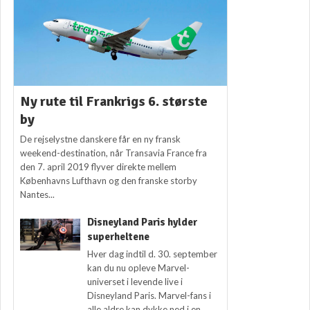
Ny rute til Frankrigs 6. største
by
De rejselystne danskere får en ny fransk
weekend-destination, når Transavia France fra
den 7. april 2019 flyver direkte mellem
Københavns Lufthavn og den franske storby
Nantes...
Disneyland Paris hylder
superheltene
Hver dag indtil d. 30. september
kan du nu opleve Marvel-
universet i levende live i
Disneyland Paris. Marvel-fans i
alle aldre kan dykke ned i en...